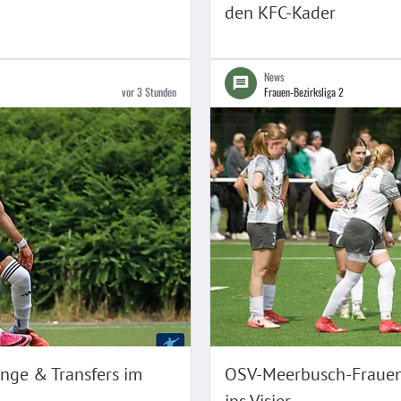
den KFC-Kader
News
vor 3 Stunden
Frauen-Bezirksliga 2
änge & Transfers im
OSV-Meerbusch-Frauen