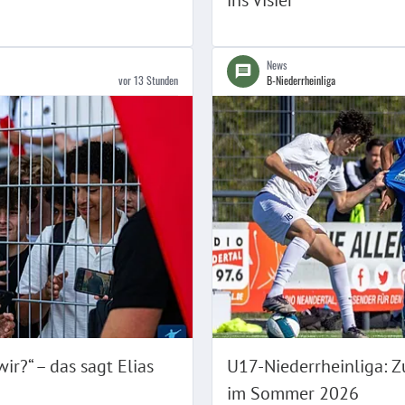
ins Visier
News
vor 13 Stunden
B-Niederrheinliga
ir?“ – das sagt Elias
U17-Niederrheinliga: 
im Sommer 2026