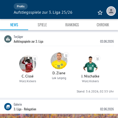
Profis
Aufstiegsspiele zur 3. Liga 25/26
NEWS
SPIELE
RANKINGS
CHRONIK
Torjäger
Aufstiegsspiele zur 3. Liga
03.06.2026
🥇
🥈
🥉
D. Ziane
C. Cissé
J. Nischalke
Lok Leipzig
Würz.Kickers
Würz.Kickers
Stand:
3.6.2026, 02:53
Uhr
Galerie
3. Liga - Relegation
02.06.2026