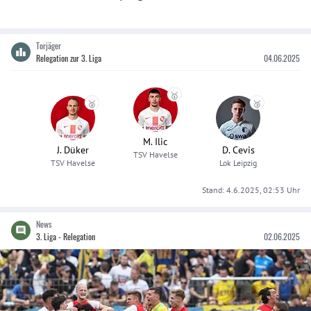
Torjäger
Relegation zur 3. Liga
04.06.2025
🥇
🥈
🥉
M. Ilic
J. Düker
D. Cevis
TSV Havelse
TSV Havelse
Lok Leipzig
Stand:
4.6.2025, 02:53
Uhr
News
3. Liga - Relegation
02.06.2025