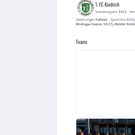
1. FC Kiedrich
Gründungsjahr
1922
·
Ver
Abteilungen
Fußball
·
Sportliche Erfol
Rheingau-Taunus 14/15, Meister Kreis
Teams