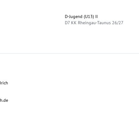
D-Jugend (U13) II
D7 KK Rheingau-Taunus 26/27
drich
ch.de