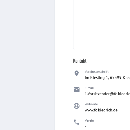
Kontakt
Vereinsanschrift
Im Kiesling 1, 65399 Kie
E-Mail
1.Vorsitzender@fc-kiedri
Webseite
www.fc-kiedrich.de
Verein
-