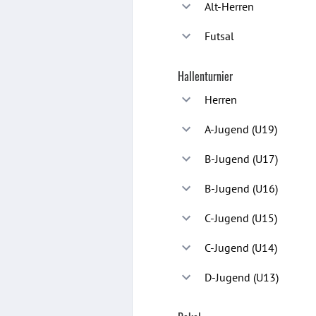
Alt-Herren
Futsal
Hallenturnier
Herren
A-Jugend (U19)
B-Jugend (U17)
B-Jugend (U16)
C-Jugend (U15)
C-Jugend (U14)
D-Jugend (U13)