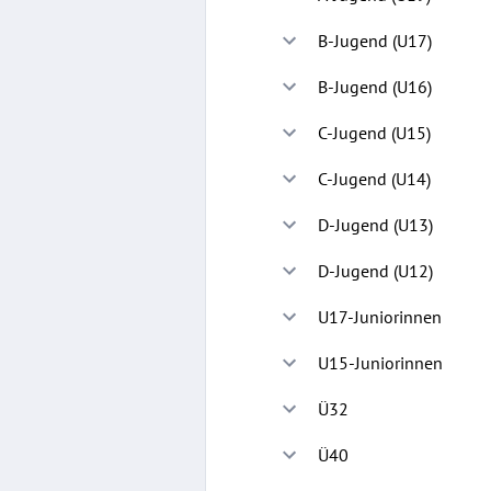
B-Jugend (U17)
B-Jugend (U16)
C-Jugend (U15)
C-Jugend (U14)
D-Jugend (U13)
D-Jugend (U12)
U17-Juniorinnen
U15-Juniorinnen
Ü32
Ü40