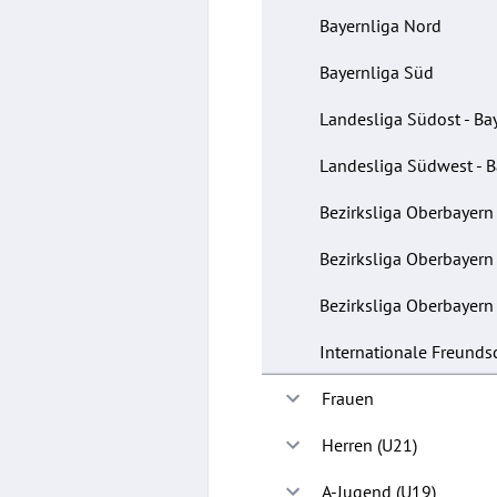
Bayernliga Nord
Bayernliga Süd
Landesliga Südost - Ba
Landesliga Südwest - B
Bezirksliga Oberbayern
Bezirksliga Oberbayern
Bezirksliga Oberbayern
Internationale Freunds
Frauen
Herren (U21)
A-Jugend (U19)