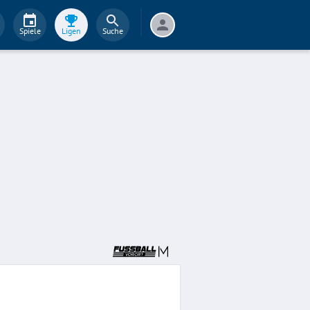
Spiele
Ligen
Suche