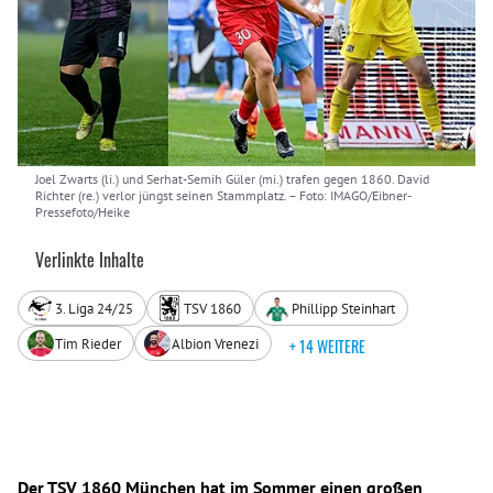
Joel Zwarts (li.) und Serhat-Semih Güler (mi.) trafen gegen 1860. David
Richter (re.) verlor jüngst seinen Stammplatz.
– Foto: IMAGO/Eibner-
Pressefoto/Heike
Verlinkte Inhalte
3. Liga 24/25
TSV 1860
Phillipp Steinhart
Tim Rieder
Albion Vrenezi
+ 14 WEITERE
Der TSV 1860 München hat im Sommer einen großen