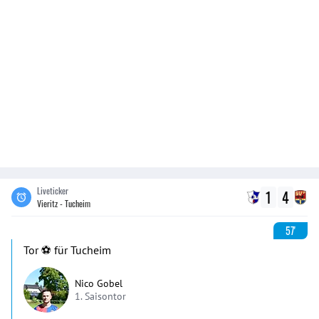
Liveticker
1
4
Vieritz - Tucheim
57'
Tor ⚽️ für Tucheim
Nico Gobel
1. Saisontor