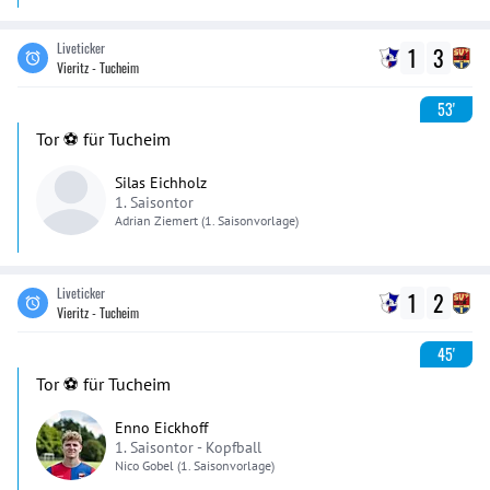
Liveticker
1
3
Vieritz - Tucheim
53'
Tor ⚽️ für Tucheim
Silas Eichholz
1. Saisontor
Adrian
Ziemert
(1. Saisonvorlage)
Liveticker
1
2
Vieritz - Tucheim
45'
Tor ⚽️ für Tucheim
Enno Eickhoff
1. Saisontor -
Kopfball
Nico
Gobel
(1. Saisonvorlage)