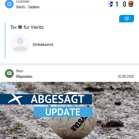
Liveticker
1
0
Vieritz - Tucheim
10'
Tor ⚽️ für Vieritz
Unbekannt
News
Allgemeines
02.08.2026