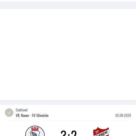
Endstand
VfL Nauen - SV Glienicke
02.08.2026
3
:
2