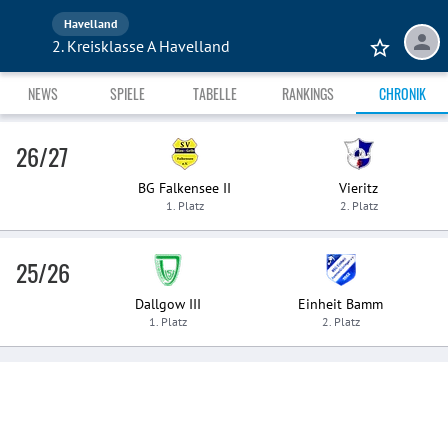
Havelland
2. Kreisklasse A Havelland
NEWS
SPIELE
TABELLE
RANKINGS
CHRONIK
26/27
BG Falkensee II
Vieritz
1. Platz
2. Platz
25/26
Dallgow III
Einheit Bamm
1. Platz
2. Platz