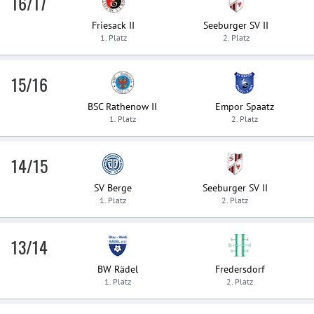
16/17
Friesack II
Seeburger SV II
1. Platz
2. Platz
15/16
BSC Rathenow II
Empor Spaatz
1. Platz
2. Platz
14/15
SV Berge
Seeburger SV II
1. Platz
2. Platz
13/14
BW Rädel
Fredersdorf
1. Platz
2. Platz