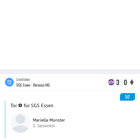
Liveticker
3
0
SGS Essen - Borussia MG
50'
Tor ⚽️ für SGS Essen
Mariella Münster
1. Saisontor