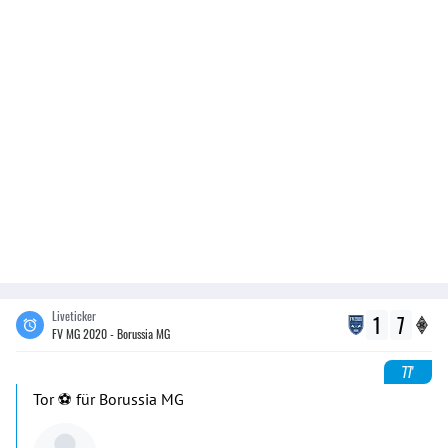
Liveticker
1
7
FV MG 2020 - Borussia MG
77'
Tor ⚽️ für Borussia MG