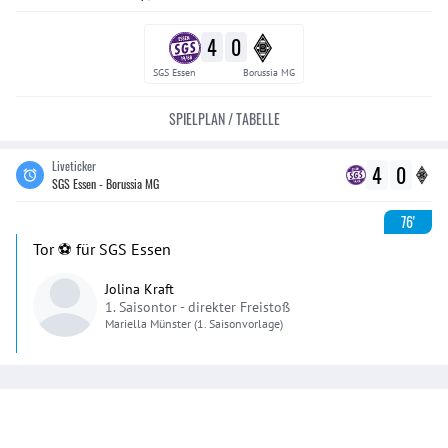
4
0
SGS Essen
Borussia MG
SPIELPLAN / TABELLE
Liveticker
4
0
SGS Essen - Borussia MG
76'
Tor ⚽️ für SGS Essen
Jolina Kraft
1. Saisontor -
direkter Freistoß
Mariella
Münster
(1. Saisonvorlage)