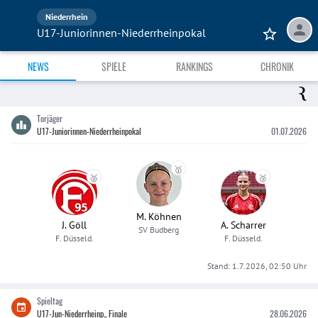
Niederrhein
U17-Juniorinnen-Niederrheinpokal
NEWS
SPIELE
RANKINGS
CHRONIK
Torjäger
U17-Juniorinnen-Niederrheinpokal
01.07.2026
🥇
🥈
🥉
M. Köhnen
J. Göll
A. Scharrer
SV Budberg
F. Düsseld.
F. Düsseld.
Stand:
1.7.2026, 02:50
Uhr
Spieltag
U17-Jun-Niederrheinp., Finale
28.06.2026