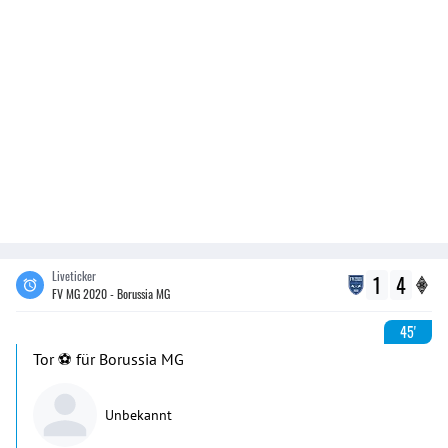
Liveticker
1
4
FV MG 2020 - Borussia MG
45'
Tor ⚽️ für Borussia MG
Unbekannt