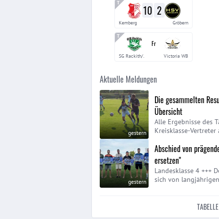
10
2
Kemberg
Gröbern
Fr
SG Rackith/.
Victoria WB
Aktuelle Meldungen
Die gesammelten Resu
Übersicht
Alle Ergebnisse des 
Kreisklasse-Vertreter 
gestern
Abschied von prägende
ersetzen"
Landesklasse 4 +++ D
sich von langjährige
gestern
TABELLE