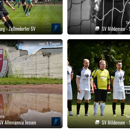
ele
Te
rg - Zellendorfer SV
SV Mildensee - 
vor 3 Tagen
ele
Te
 SV Allemannia Jessen
SV Mildensee - 