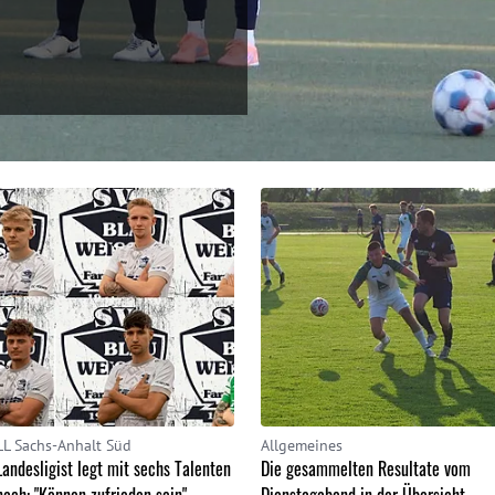
LL Sachs-Anhalt Süd
Allgemeines
Landesligist legt mit sechs Talenten
Die gesammelten Resultate vom
nach: "Können zufrieden sein"
Dienstagabend in der Übersicht