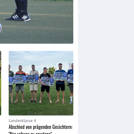
Landesklasse 4
Hessenliga
Abschied von prägenden Gesichtern:
Oberligist schließt die Kade
"Nur schwer zu ersetzen"
ab: "Passt perfekt ins Profil"