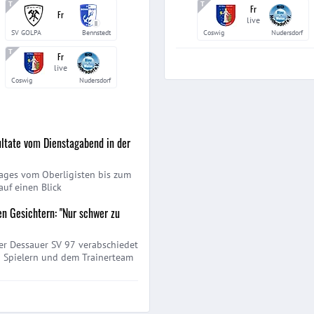
Fr
Fr
live
II
SV GOLPA
Bennstedt
Coswig
Nudersdorf
Fr
live
Coswig
Nudersdorf
ltate vom Dienstagabend in der
Tages vom Oberligisten bis zum
auf einen Blick
n Gesichtern: "Nur schwer zu
er Dessauer SV 97 verabschiedet
n Spielern und dem Trainerteam