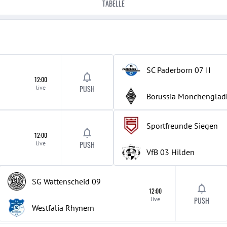
TABELLE
SC Paderborn 07
II
12:00
live
PUSH
Borussia Mönchenglad
Sportfreunde Siegen
12:00
live
PUSH
VfB 03 Hilden
SG Wattenscheid 09
12:00
live
PUSH
Westfalia Rhynern