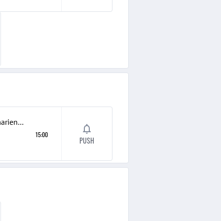
SV Viktoria 08 Georgsmarienhütte
15:00
PUSH