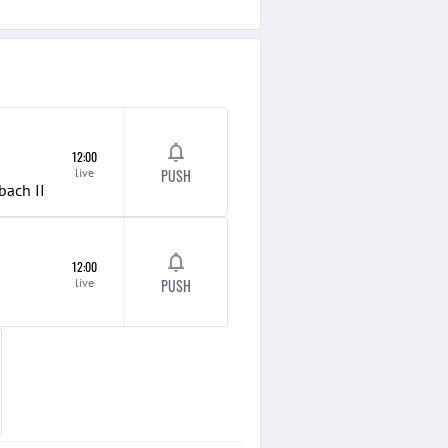
12:00
live
PUSH
bach
II
12:00
live
PUSH