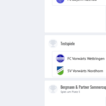
Testspiele
FC Vorwärts Wettringen
SV Vorwärts Nordhorn
Bergmann & Partner Sommercu
Spiel um Platz 5