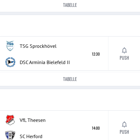
TABELLE
TSG Sprockhövel
12:30
PUSH
DSC Arminia Bielefeld
II
TABELLE
VfL Theesen
14:00
PUSH
SC Herford