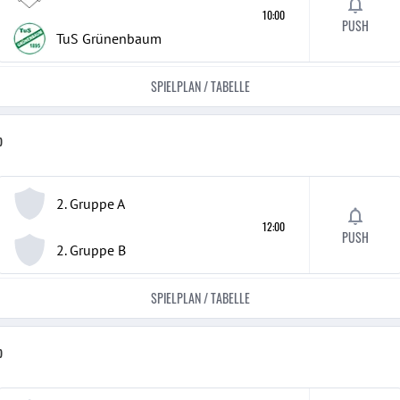
10:00
PUSH
TuS Grünenbaum
SPIELPLAN / TABELLE
p
2. Gruppe A
12:00
PUSH
2. Gruppe B
SPIELPLAN / TABELLE
p