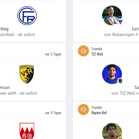
itag
Jus
dolfzell
-
ab sofort
von Rielasingen II
Transfer
vor 3 Tagen
TJZ Weil
awson
Sa
sen adM.
-
ab sofort
von TJZ Weil na
Transfer
vor 4 Tagen
Bayern Hof