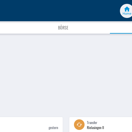
Home
BÖRSE
Transfer
gestern
Rielasingen II