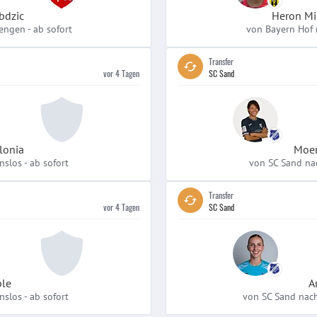
bdzic
Heron Mi
iengen
-
ab sofort
von Bayern Hof
Transfer
vor 4 Tagen
SC Sand
lonia
Moem
nslos
-
ab sofort
von SC Sand na
Transfer
vor 4 Tagen
SC Sand
ple
A
nslos
-
ab sofort
von SC Sand nac