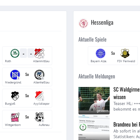
Hessenliga
Aktuelle Spiele
-
-
Sa
II
Roth
Altenmittlau
Bayern Alze.
FSV Fernwald
So
Aktuelle Meldungen
II
II
Niedergründ.
Altenhaßlau
SC Waldgirmes
So
wissen
II
Teaser HL: ++
Burgjoß
Ayyildizspor
bekommt es mi
gestern
schon kenneng
So
Hessenligist 
II
Brandneu bei 
Wittgenborn
Aufenau
Ab sofort in 
Statistiken: 