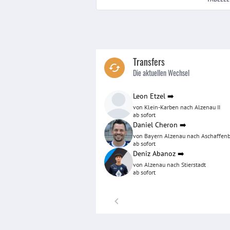
Transfers
Die aktuellen Wechsel
Leon Etzel
➡️
von Klein-Karben nach Alzenau II
ab sofort
Daniel Cheron
➡️
von Bayern Alzenau nach Aschaffenb
ab sofort
Deniz Abanoz
➡️
von Alzenau nach Stierstadt
ab sofort