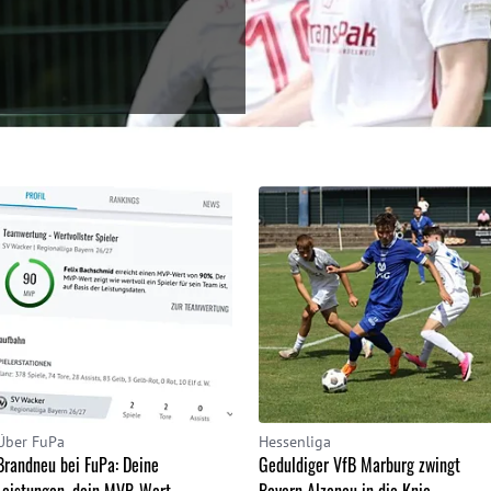
Über FuPa
Hessenliga
Brandneu bei FuPa: Deine
Geduldiger VfB Marburg zwingt
Leistungen, dein MVP-Wert
Bayern Alzenau in die Knie