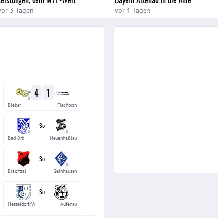
vor 3 Tagen
vor 4 Tagen
4
1
II
Bieber
Fischborn
So
II
II
Bad Orb
Neuenhaßlau
So
II
Brachttal
Gelnhausen
So
Hesseldorf/W
Aufenau