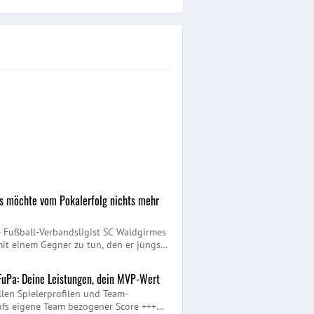
 möchte vom Pokalerfolg nichts mehr
+ Fußball-Verbandsligist SC Waldgirmes
t einem Gegner zu tun, den er jüngst
elernt hat. Mit Selbstvertrauen geht
VfB Marburg seine Aufgabe an +++
FuPa: Deine Leistungen, dein MVP-Wert
allen Spielerprofilen und Team-
Aufs eigene Team bezogener Score +++