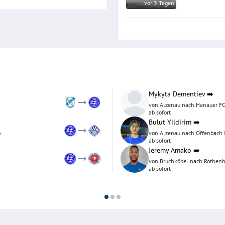
vor 3 Tagen
Wer ist der w
Mykyta Dementiev
➡️
von Alzenau nach Hanauer F
ab sofort
Bulut Yildirim
➡️
.
von Alzenau nach Offenbach I
ab sofort
Jeremy Amako
➡️
von Bruchköbel nach Rothen
ab sofort