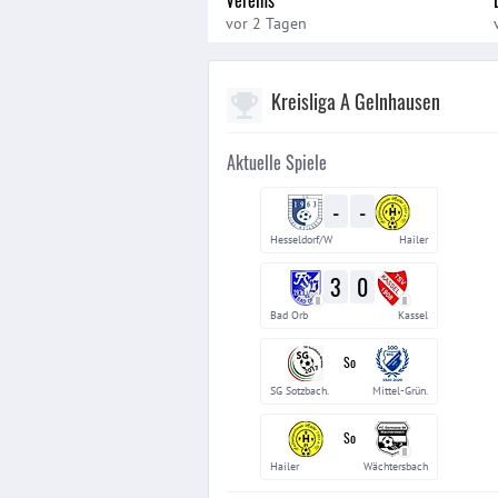
vor 2 Tagen
Kreisliga A Gelnhausen
Aktuelle Spiele
-
-
Hesseldorf/W
Hailer
3
0
II
II
Bad Orb
Kassel
So
SG Sotzbach.
Mittel-Grün.
So
II
Hailer
Wächtersbach