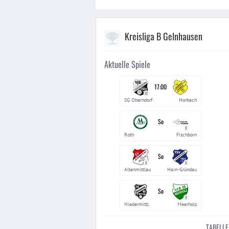
Kreisliga B Gelnhausen
Aktuelle Spiele
17:00
III
SG Oberndorf
Horbach
So
II
Roth
Fischborn
So
II
II
Altenmittlau
Hain-Gründau
So
II
Niedermittl.
Meerholz
TABELLE