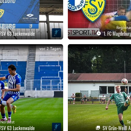
 Nordost
Regiona
- FSV 63 Luckenwalde
1. FC Magdeburg
vor 2 Tagen
 Nordost
Te
- FSV 63 Luckenwalde
SV Grün-Weiß An