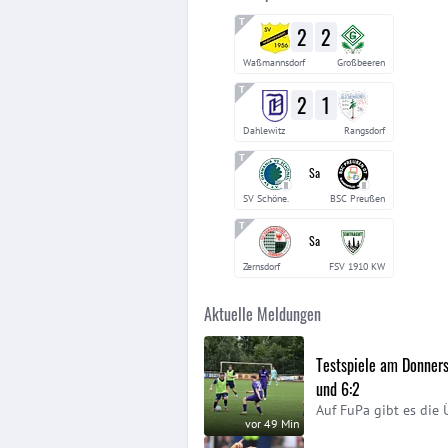
2
2
Waßmannsdorf
Großbeeren
2
1
Dahlewitz
Rangsdorf
Sa
II
II
SV Schöne.
BSC Preußen
Sa
Zernsdorf
FSV 1910 KW
Aktuelle Meldungen
Testspiele am Donnerst
und 6:2
Auf FuPa gibt es die 
vor 49 Min