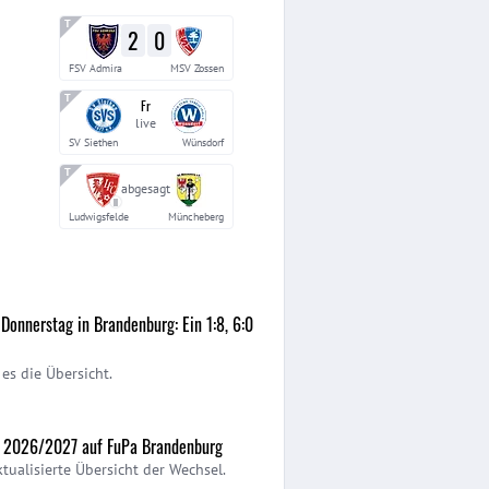
2
0
FSV Admira
MSV Zossen
Fr
live
SV Siethen
Wünsdorf
abgesagt
II
Ludwigsfelde
Müncheberg
Donnerstag in Brandenburg: Ein 1:8, 6:0
es die Übersicht.
r 2026/2027 auf FuPa Brandenburg
ktualisierte Übersicht der Wechsel.