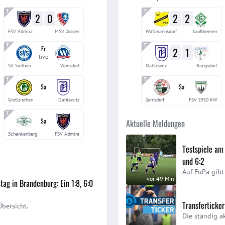
2
0
2
2
FSV Admira
MSV Zossen
Waßmannsdorf
Großbeeren
Fr
2
1
live
SV Siethen
Wünsdorf
Dahlewitz
Rangsdorf
Sa
Sa
Großziethen
Dahlewitz
Zernsdorf
FSV 1910 KW
Sa
Aktuelle Meldungen
Schenkenberg
FSV Admira
Testspiele am 
und 6:2
Auf FuPa gibt 
vor 49 Min
ag in Brandenburg: Ein 1:8, 6:0
Transferticke
Übersicht.
Die ständig a