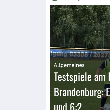
Allgemeines
Testspiele am 
Brandenburg: E
und 6:2