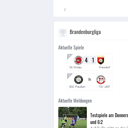
Brandenburgliga
Aktuelle Spiele
4
1
SG Wildau
Miersdorf
Fr
BSC Preußen
TSV 1897
Aktuelle Meldungen
Testspiele am Donnerst
und 6:2
Auf FuPa gibt es die 