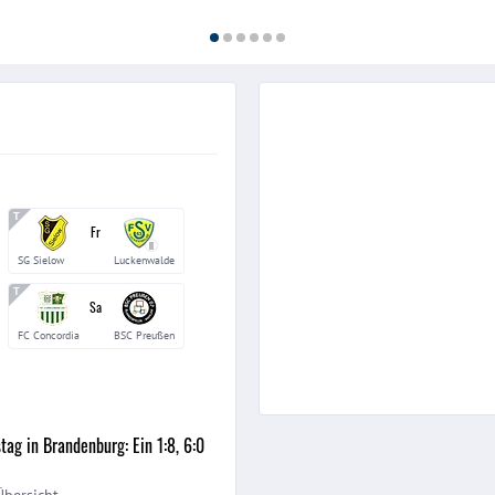
Fr
II
SG Sielow
Luckenwalde
Sa
FC Concordia
BSC Preußen
ag in Brandenburg: Ein 1:8, 6:0
Übersicht.