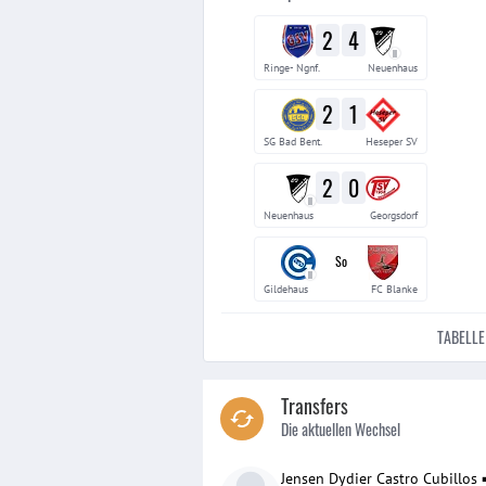
2
4
II
Ringe- Ngnf.
Neuenhaus
2
1
SG Bad Bent.
Heseper SV
2
0
II
Neuenhaus
Georgsdorf
So
II
Gildehaus
FC Blanke
TABELLE
Transfers
Die aktuellen Wechsel
Jensen Dydier Castro Cubillos