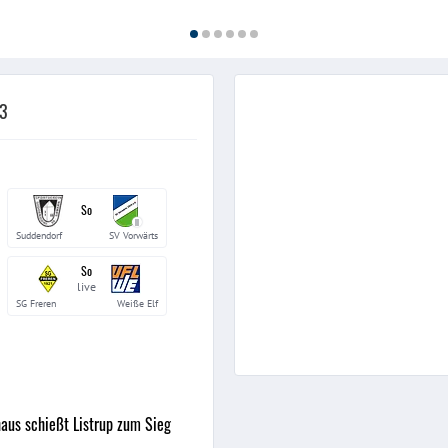
 3
So
II
Suddendorf
SV Vorwärts
So
live
SG Freren
Weiße Elf
aus schießt Listrup zum Sieg