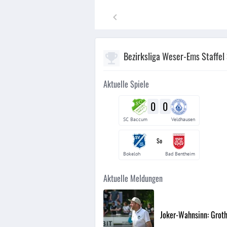
Bezirksliga Weser-Ems Staffel
Aktuelle Spiele
0
0
SC Baccum
Veldhausen
So
Bokeloh
Bad Bentheim
Aktuelle Meldungen
Joker-Wahnsinn: Groth