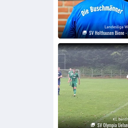
Landesliga W
SV Holthausen Biene -
KL Bent
SV Olympia Uelse