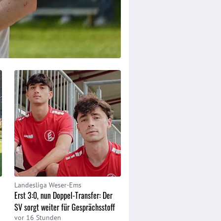
Landesliga Weser-Ems
Landesliga Weser-Ems
Erst 3:0, nun Doppel-Transfer: Der
"Wir brauchen eine Top-Leist
SV sorgt weiter für Gesprächsstoff
Schüttorf reist zum SC Mell
vor 16 Stunden
vor 7 Stunden