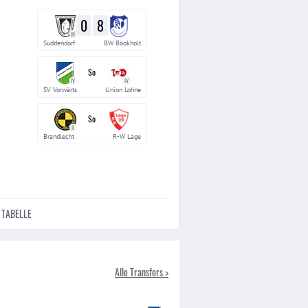
0
8
III
Suddendorf
BW Bookholt
So
IV
IV
SV Vorwärts
Union Lohne
So
II
Brandlecht
R-W Lage
TABELLE
Alle Transfers >
Jaro Klever
➡️