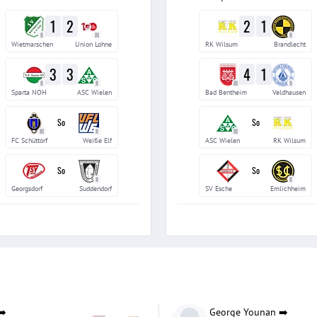
1
2
2
1
II
III
II
Wietmarschen
Union Lohne
RK Wilsum
Brandlecht
3
3
4
1
II
II
III
II
Sparta NOH
ASC Wielen
Bad Bentheim
Veldhausen
So
So
III
II
III
FC Schüttorf
Weiße Elf
ASC Wielen
RK Wilsum
So
So
II
II
Georgsdorf
Suddendorf
SV Esche
Emlichheim
➡️
George Younan
➡️