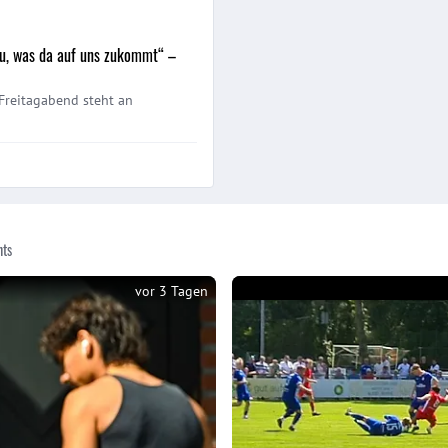
u, was da auf uns zukommt“ –
Freitagabend steht an
hts
vor 3 Tagen