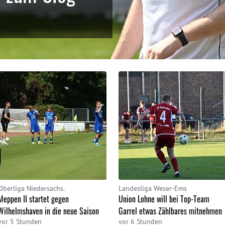
Oberliga Niedersachs.
Landesliga Weser-Ems
Meppen II startet gegen
Union Lohne will bei Top-Team
Wilhelmshaven in die neue Saison
Garrel etwas Zählbares mitnehmen
vor 5 Stunden
vor 6 Stunden