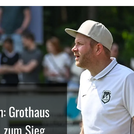
n: Grothaus
p zum Sieg