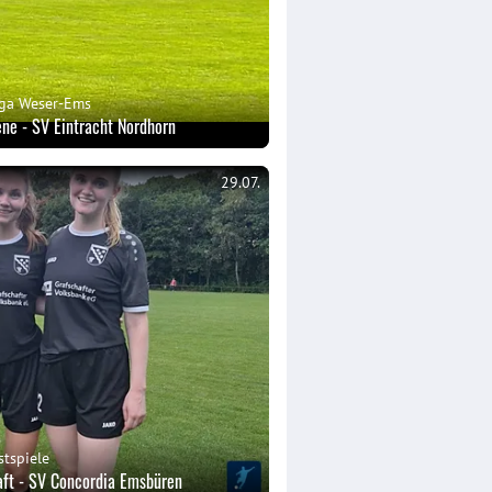
iga Weser-Ems
ne - SV Eintracht Nordhorn
29.07.
stspiele
aft - SV Concordia Emsbüren