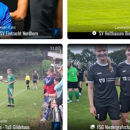
eser-Ems
Landesl
 SV Eintracht Nordhorn
SV Holthausen Bie
31.07.
heim
Te
n - TuS Gildehaus
FSG Niedergrafsch