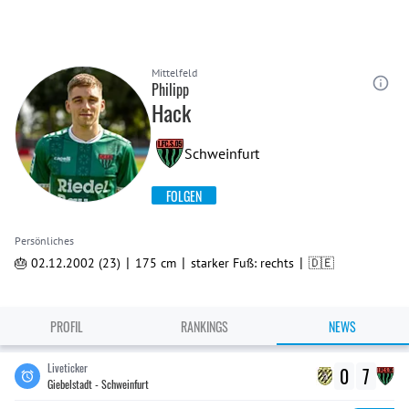
Mittelfeld
Philipp
Hack
Schweinfurt
FOLGEN
Persönliches
|
|
|
🎂 02.12.2002 (23)
175 cm
starker Fuß: rechts
🇩🇪
PROFIL
RANKINGS
NEWS
Liveticker
0
7
Giebelstadt - Schweinfurt