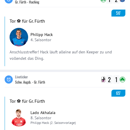
Gr. Fürth - Haching
56'
Tor ⚽️ für Gr. Fürth
Philipp Hack
4. Saisontor
Anschlusstreffer! Hack läuft alleine auf den Keeper zu und
vollendet das Ding.
Liveticker
2
1
Schw. Augsb. - Gr. Fürth
65'
Tor ⚽️ für Gr. Fürth
Lado Akhalaia
8. Saisontor
Philipp
Hack
(2. Saisonvorlage)