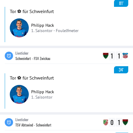
81'
Tor ⚽️ für Schweinfurt
Philipp Hack
1. Saisontor -
Foulelfmeter
Liveticker
1
1
Schweinfurt - FSV Zwickau
34'
Tor ⚽️ für Schweinfurt
Philipp Hack
1. Saisontor
Liveticker
0
1
TSV Abtswind - Schweinfurt