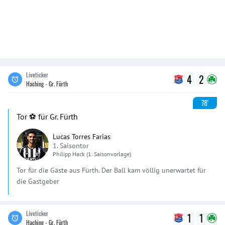
Liveticker
4
2
Haching - Gr. Fürth
78'
Tor ⚽️ für Gr. Fürth
Lucas Torres Farias
1. Saisontor
Philipp
Hack
(1. Saisonvorlage)
Tor für die Gäste aus Fürth. Der Ball kam völlig unerwartet für
die Gastgeber
Liveticker
1
1
Haching - Gr. Fürth