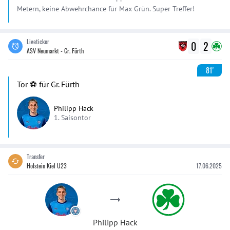
Metern, keine Abwehrchance für Max Grün. Super Treffer!
Liveticker
0
2
ASV Neumarkt - Gr. Fürth
81'
Tor ⚽️ für Gr. Fürth
Philipp Hack
1. Saisontor
Transfer
Holstein Kiel U23
17.06.2025
Philipp
Hack