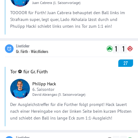
Juan
Cabrera
(1. Saisonvorlage)
TOOOOR für Fürth! Juan Cabrera behauptet den Ball links im
Strafraum super, legt quer, Lado Akhalaia lässt durch und
Phulipp Hacki schiebt links unten ins Tor zum 1:1 ein!
Liveticker
1
1
Gr. Fürth - Würz.Kickers
27'
Tor ⚽️ für Gr. Fürth
Philipp Hack
6. Saisontor
David
Abrangao
(3. Saisonvorlage)
Der Ausgleichstreffer für die Fürther folgt prompt! Hack lauert
nach einer Hereingabe von der linken Seite beim kurzen Pfosten
und schiebt den Ball ins lange Eck zum 1:1-Ausgleich!
Liveticker