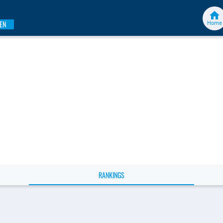
Home
EN
RANKINGS