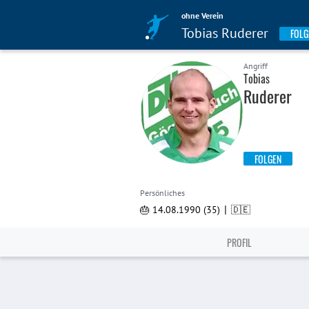
ohne Verein
Tobias Ruderer
FOLG
Angriff
Tobias
Ruderer
FOLGEN
Persönliches
|
🎂 14.08.1990 (35)
🇩🇪
PROFIL