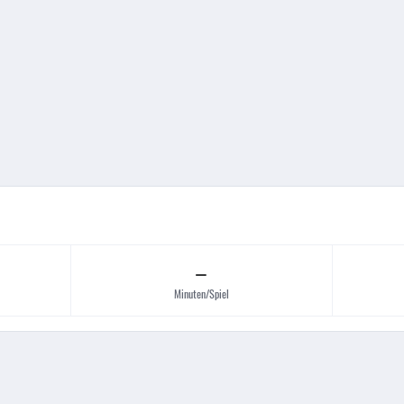
–
Minuten/Spiel