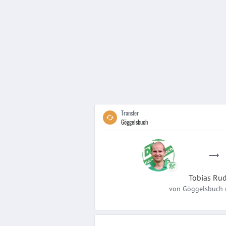
Transfer
Göggelsbuch
Tobias
Rud
von
Göggelsbuch