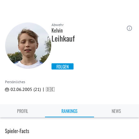
Abwehr
Kelvin
Leihkauf
FOLGEN
Persönliches
|
🎂 02.06.2005 (21)
🇩🇪
PROFIL
RANKINGS
NEWS
Spieler-Facts