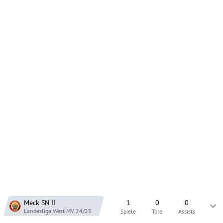
Meck SN
II
1
0
0
Landesliga West MV
24/25
Spiele
Tore
Assists