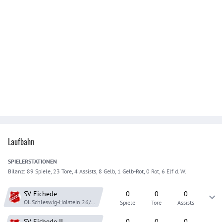
Laufbahn
SPIELER
STATIONEN
Bilanz:
89 Spiele, 23 Tore, 4 Assists, 8 Gelb, 1 Gelb-Rot, 0 Rot, 6 Elf d. W.
SV Eichede
0
0
0
OL Schleswig-Holstein
26/27
Spiele
Tore
Assists
SV Eichede
II
0
0
0