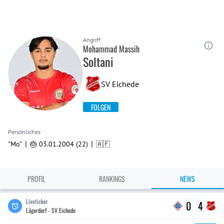
Angriff
Mohammad Massih
Soltani
SV Eichede
FOLGEN
Persönliches
|
|
"Mo"
🎂 03.01.2004 (22)
🇦🇫
PROFIL
RANKINGS
NEWS
Liveticker
0
4
Lägerdorf - SV Eichede