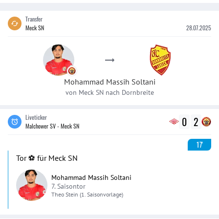
Transfer
Meck SN
28.07.2025
Mohammad Massih
Soltani
von
Meck SN
nach
Dornbreite
Liveticker
0
2
Malchower SV - Meck SN
17'
Tor ⚽️ für Meck SN
Mohammad Massih Soltani
7. Saisontor
Theo
Stein
(1. Saisonvorlage)