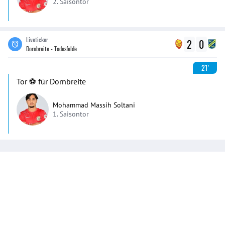
2. Saisontor
Liveticker
2
0
Dornbreite - Todesfelde
21'
Tor ⚽️ für Dornbreite
Mohammad Massih Soltani
1. Saisontor