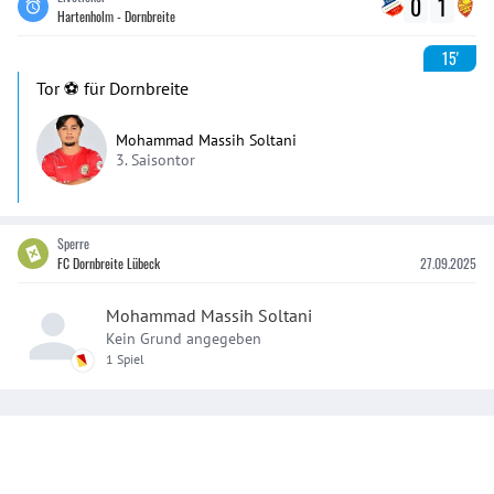
0
1
Hartenholm - Dornbreite
15'
Tor ⚽️ für Dornbreite
Mohammad Massih Soltani
3. Saisontor
Sperre
FC Dornbreite Lübeck
27.09.2025
Mohammad Massih Soltani
Kein Grund angegeben
1 Spiel