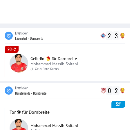
Liveticker
2
3
Lägerdorf - Dornbreite
90'+2
Gelb-Rot
für
Dornbreite
Mohammad Massih Soltani
(1. Gelb-Rote Karte)
Liveticker
0
2
Bargteheide - Dornbreite
52'
Tor ⚽️ für Dornbreite
Mohammad Massih Soltani