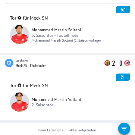
57'
Tor ⚽️ für Meck SN
Mohammad Massih Soltani
3. Saisontor -
Foulelfmeter
Mohammad Massih
Soltani
(2. Saisonvorlage)
Liveticker
2
0
Meck SN - Förderkader
21'
Tor ⚽️ für Meck SN
Mohammad Massih Soltani
2. Saisontor
Beim Laden ist ein Fehler aufgetreten.