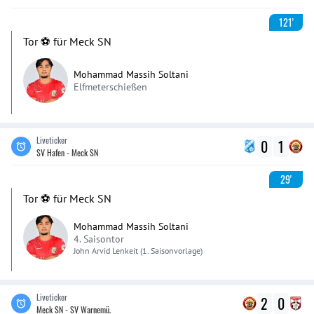
121'
Tor ⚽️ für Meck SN
Mohammad Massih Soltani
Elfmeterschießen
Liveticker
0
1
SV Hafen - Meck SN
29'
Tor ⚽️ für Meck SN
Mohammad Massih Soltani
4. Saisontor
John Arvid
Lenkeit
(1. Saisonvorlage)
Liveticker
2
0
Meck SN - SV Warnemü.