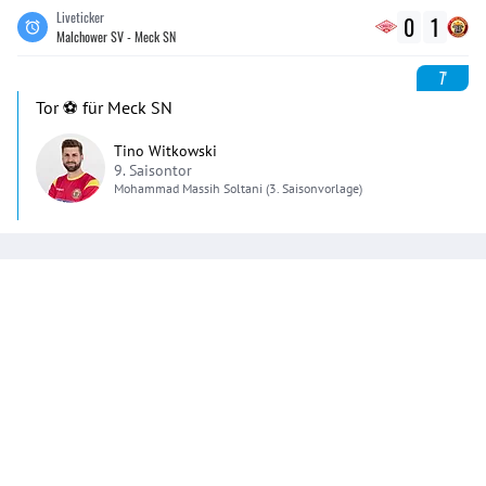
Liveticker
0
1
Malchower SV - Meck SN
7'
Tor ⚽️ für Meck SN
Tino Witkowski
9. Saisontor
Mohammad Massih
Soltani
(3. Saisonvorlage)