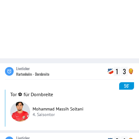
Liveticker
1
3
Hartenholm - Dornbreite
56'
Tor ⚽️ für Dornbreite
Mohammad Massih Soltani
4. Saisontor
Liveticker