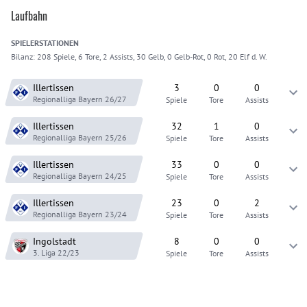
Laufbahn
SPIELER
STATIONEN
Bilanz:
208 Spiele, 6 Tore, 2 Assists, 30 Gelb, 0 Gelb-Rot, 0 Rot, 20 Elf d. W.
Illertissen
3
0
0
Regionalliga Bayern
26/27
Spiele
Tore
Assists
Illertissen
32
1
0
Regionalliga Bayern
25/26
Spiele
Tore
Assists
Illertissen
33
0
0
Regionalliga Bayern
24/25
Spiele
Tore
Assists
Illertissen
23
0
2
Regionalliga Bayern
23/24
Spiele
Tore
Assists
Ingolstadt
8
0
0
3. Liga
22/23
Spiele
Tore
Assists