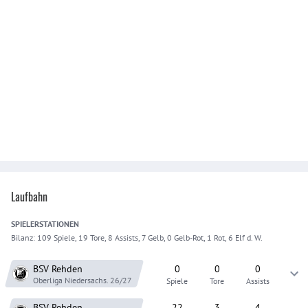
Laufbahn
SPIELER
STATIONEN
Bilanz:
109 Spiele, 19 Tore, 8 Assists, 7 Gelb, 0 Gelb-Rot, 1 Rot, 6 Elf d. W.
BSV Rehden
0
0
0
Oberliga Niedersachs.
26/27
Spiele
Tore
Assists
BSV Rehden
22
3
4