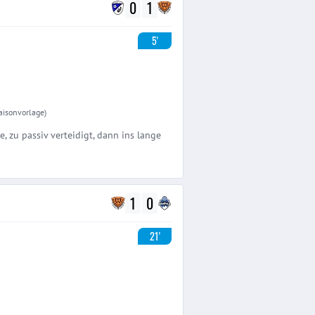
0
1
5'
Saisonvorlage)
e, zu passiv verteidigt, dann ins lange
1
0
21'