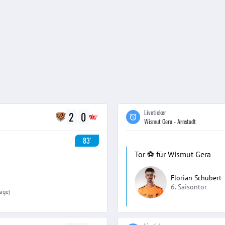
Liveticker
2
0
Wismut Gera - Arnstadt
83'
Tor ⚽️ für Wismut Gera
Florian Schubert
6. Saisontor
lage)