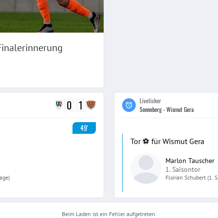
inalerinnerung
Liveticker
0
1
Sonneberg - Wismut Gera
49'
Tor ⚽️ für Wismut Gera
Marlon Tauscher
1. Saisontor
lage)
Florian
Schubert
(1. 
Beim Laden ist ein Fehler aufgetreten.