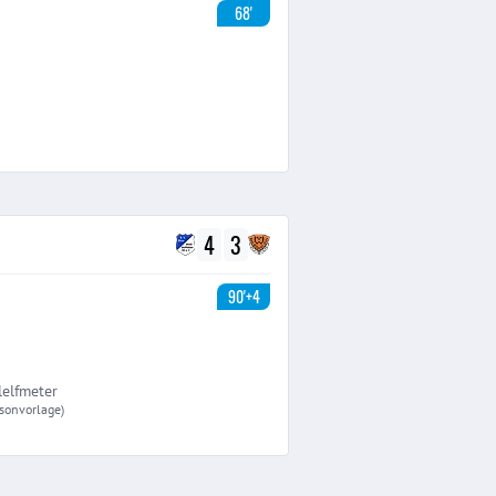
68'
4
3
90'+4
lelfmeter
isonvorlage)