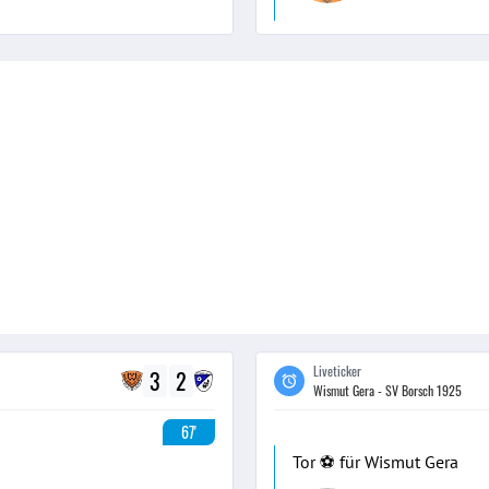
Liveticker
3
2
Wismut Gera - SV Borsch 1925
67'
Tor ⚽️ für Wismut Gera