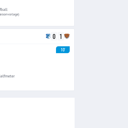
fball
Saisonvorlage)
0
1
10'
lelfmeter