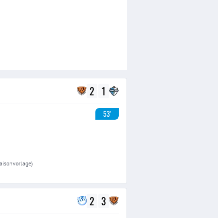
2
1
53'
Saisonvorlage)
2
3