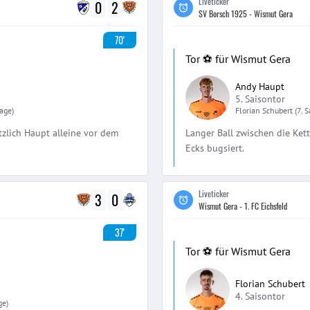
Liveticker
0
2
SV Borsch 1925 - Wismut Gera
70'
Tor ⚽️ für Wismut Gera
Andy Haupt
5. Saisontor
lage)
Florian
Schubert
(7. 
ötzlich Haupt alleine vor dem
Langer Ball zwischen die Kett
Ecks bugsiert.
Liveticker
3
0
Wismut Gera - 1. FC Eichsfeld
37'
Tor ⚽️ für Wismut Gera
Florian Schubert
4. Saisontor
ge)