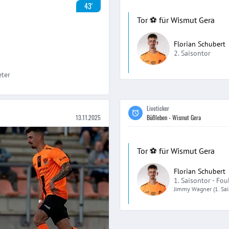
43'
Tor ⚽️ für Wismut Gera
Florian Schubert
2. Saisontor
eter
Liveticker
13.11.2025
Büßleben - Wismut Gera
Tor ⚽️ für Wismut Gera
Florian Schubert
1. Saisontor -
Fou
Jimmy
Wagner
(1. Sa