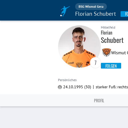
BSG Wismut Gera
Florian Schubert
F
Mittelfeld
Florian
Schubert
Wismut 
7
FOLGEN
Persönliches
|
🎂 24.10.1995 (30)
starker Fuß: rechts
PROFIL