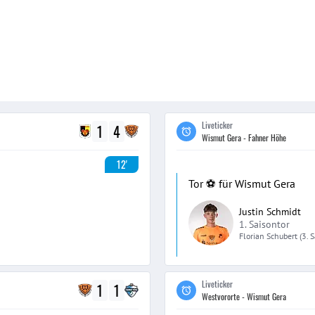
Liveticker
1
4
Wismut Gera - Fahner Höhe
12'
Tor ⚽️ für Wismut Gera
Justin Schmidt
1. Saisontor
Florian
Schubert
(3. 
Liveticker
1
1
Westvororte - Wismut Gera