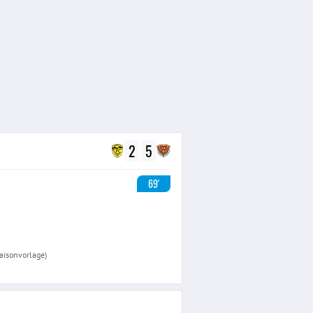
2
5
69'
Saisonvorlage)