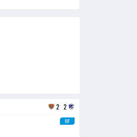
2
2
60'