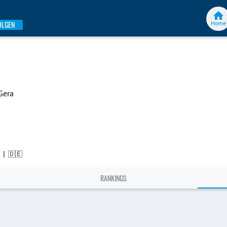
Home
OLGEN
Gera
|
🇩🇪
RANKINGS