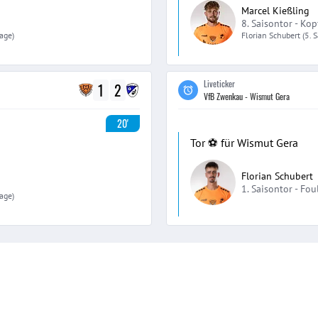
Marcel Kießling
8. Saisontor -
Kop
lage)
Florian
Schubert
(5. 
Liveticker
1
2
VfB Zwenkau - Wismut Gera
20'
Tor ⚽️ für Wismut Gera
Florian Schubert
1. Saisontor -
Fou
lage)