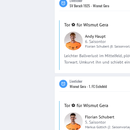
Liveticker
SV Borsch 1925 - Wismut Gera
Tor ⚽️ für Wismut Gera
Andy Haupt
6. Saisontor
Florian
Schubert
(8. Saisonvor
Leichter Ballverlust im Mittelfeld, pl
Torwart. Umkurvt ihn und schiebt ein
Liveticker
Wismut Gera - 1. FC Eichsfeld
Tor ⚽️ für Wismut Gera
Florian Schubert
5. Saisontor
Markus
Güttich
(2. Saisonvorla