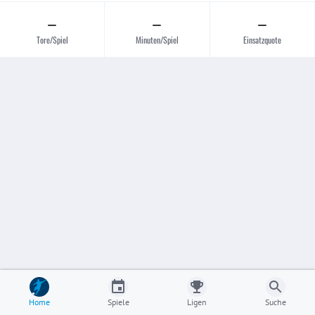
–
–
–
Tore/Spiel
Minuten/Spiel
Einsatzquote
Home
Spiele
Ligen
Suche