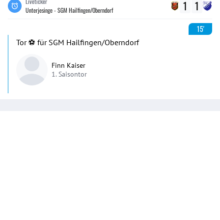
Liveticker
1
1
Unterjesinge - SGM Hailfingen/Oberndorf
15'
Tor ⚽️ für SGM Hailfingen/Oberndorf
Finn Kaiser
1. Saisontor