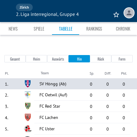
Zürich
2. Liga interregional, Gruppe 4
NEWS
SPIELE
TABELLE
RANKINGS
CHRONIK
Gesamt
Heim
Auswärts
Hin
Rück
Form
Team
Pl.
Sp.
Diff.
Pkt.
SV Höngg
(Ab)
1
.
0
0
0
FC Oetwil
(Auf)
2
.
0
0
0
FC Red Star
3
.
0
0
0
FC Lachen
4
.
0
0
0
FC Uster
5
.
0
0
0