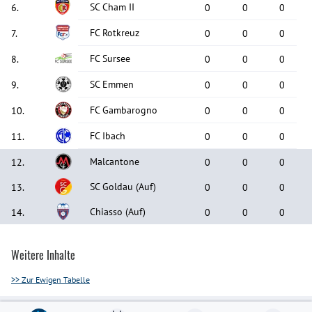
SC Cham II
6
.
0
0
0
FC Rotkreuz
7
.
0
0
0
FC Sursee
8
.
0
0
0
SC Emmen
9
.
0
0
0
FC Gambarogno
10
.
0
0
0
FC Ibach
11
.
0
0
0
Malcantone
12
.
0
0
0
SC Goldau
(Auf)
13
.
0
0
0
Chiasso
(Auf)
14
.
0
0
0
Weitere Inhalte
>> Zur Ewigen Tabelle