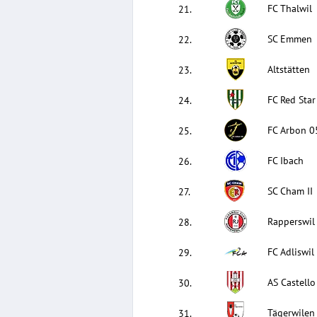
FC Thalwil
21
.
SC Emmen
22
.
Altstätten
23
.
FC Red Star
24
.
FC Arbon 0
25
.
FC Ibach
26
.
SC Cham II
27
.
Rapperswil 
28
.
FC Adliswil
29
.
AS Castello
30
.
Tägerwilen
31
.