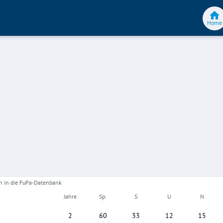
Home
gen in die FuPa-Datenbank
Jahre
Sp.
S
U
N
2
60
33
12
15