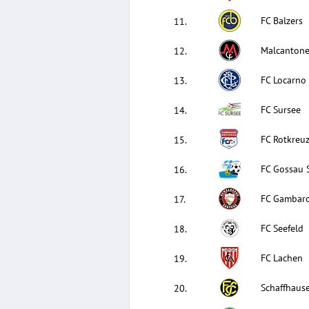
FC Balzers
11
.
Malcanton
12
.
FC Locarno
13
.
FC Sursee
14
.
FC Rotkreu
15
.
FC Gossau 
16
.
FC Gambar
17
.
FC Seefeld
18
.
FC Lachen
19
.
Schaffhause
20
.