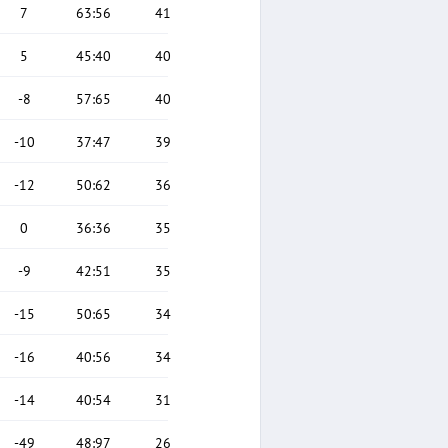
7
63
:
56
41
5
45
:
40
40
-8
57
:
65
40
-10
37
:
47
39
-12
50
:
62
36
0
36
:
36
35
-9
42
:
51
35
-15
50
:
65
34
-16
40
:
56
34
-14
40
:
54
31
-49
48
:
97
26