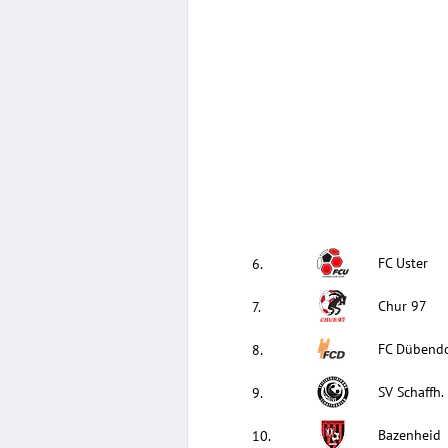
FC Uster
6
.
Chur 97
7
.
FC Dübendo
8
.
SV Schaffh.
9
.
Bazenheid
10
.