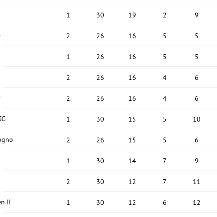
1
30
19
2
9
e
2
26
16
5
5
1
26
16
5
5
2
26
16
4
6
z
2
26
16
4
6
SG
1
30
15
5
10
ogno
2
26
15
5
6
1
30
14
7
9
2
30
12
7
11
n II
1
30
12
6
12