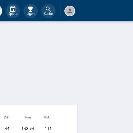
Spiele
Ligen
Suche
1)
Diff.
Tore
Pkt.
44
138
:
94
111