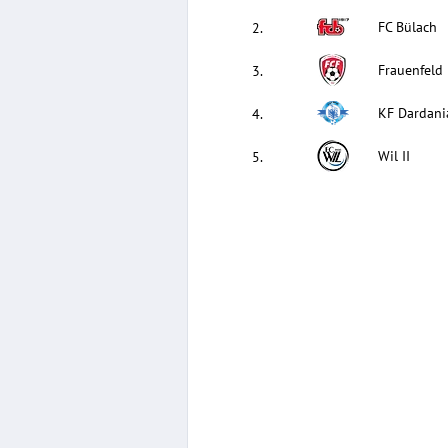
FC Bülach
2
.
Frauenfeld
3
.
KF Dardani
4
.
Wil II
5
.