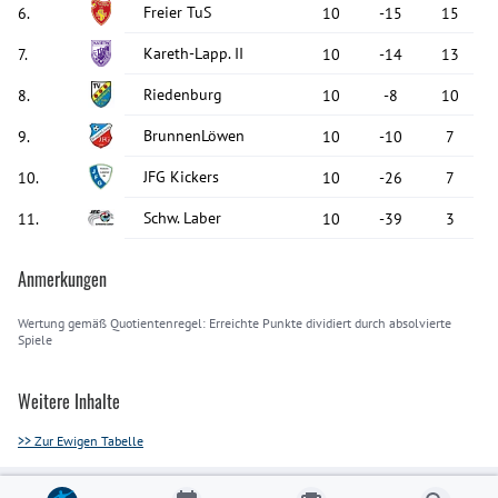
Freier TuS
6
.
10
-15
15
Kareth-Lapp. II
7
.
10
-14
13
Riedenburg
8
.
10
-8
10
BrunnenLöwen
9
.
10
-10
7
JFG Kickers
10
.
10
-26
7
Schw. Laber
11
.
10
-39
3
Anmerkungen
Wertung gemäß Quotientenregel: Erreichte Punkte dividiert durch absolvierte
Spiele
Weitere Inhalte
>> Zur Ewigen Tabelle