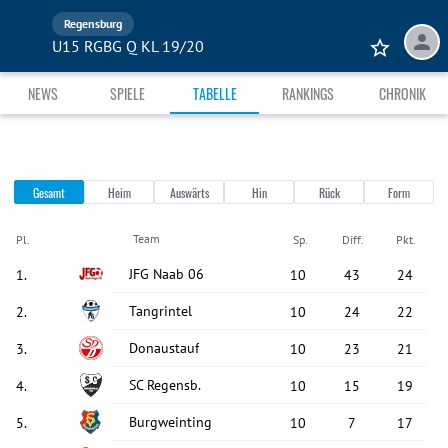
Regensburg
U15 RGBG Q KL 19/20
NEWS
SPIELE
TABELLE
RANKINGS
CHRONIK
Gesamt
Heim
Auswärts
Hin
Rück
Form
Team
Pl.
Sp.
Diff.
Pkt.
JFG Naab 06
1
.
10
43
24
Tangrintel
2
.
10
24
22
Donaustauf
3
.
10
23
21
SC Regensb.
4
.
10
15
19
Burgweinting
5
.
10
7
17