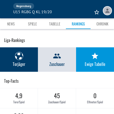
Regensburg
U15 RGBG Q KL 19/20
NEWS
SPIELE
TABELLE
RANKINGS
CHRONIK
Liga-Rankings
Torjäger
Zuschauer
Ewige Tabelle
Top-Facts
4,9
45
0
Tore/Spiel
Zuschauer/Spiel
Elfmeter/Spiel