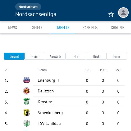
Nordsachsen
Nordsachsenliga
NEWS
SPIELE
TABELLE
RANKINGS
CHRONIK
Gesamt
Heim
Auswärts
Hin
Rück
Form
Team
Pl.
Sp.
Diff.
Pkt.
Eilenburg II
1
.
0
0
0
Delitzsch
2
.
0
0
0
Krostitz
3
.
0
0
0
Schenkenberg
4
.
0
0
0
TSV Schildau
5
.
0
0
0