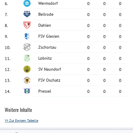
Wermsdorf
6
.
0
0
0
Beilrode
7
.
0
0
0
Dahlen
8
.
0
0
0
FSV Glesien
9
.
0
0
0
Zschortau
10
.
0
0
0
Löbnitz
11
.
0
0
0
SV Naundorf
12
.
0
0
0
FSV Oschatz
13
.
0
0
0
Pressel
14
.
0
0
0
Weitere Inhalte
>> Zur Ewigen Tabelle