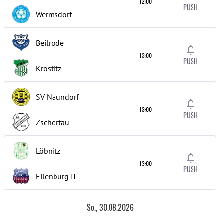
12:00
PUSH
Wermsdorf
Beilrode
13:00
PUSH
Krostitz
SV Naundorf
13:00
PUSH
Zschortau
Löbnitz
13:00
PUSH
Eilenburg
II
So., 30.08.2026