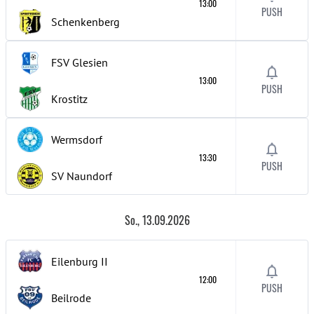
13:00
PUSH
Schenkenberg
FSV Glesien
13:00
PUSH
Krostitz
Wermsdorf
13:30
PUSH
SV Naundorf
So., 13.09.2026
Eilenburg
II
12:00
PUSH
Beilrode