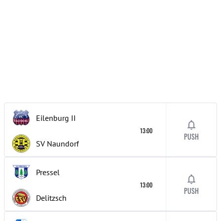
Eilenburg
II
13:00
PUSH
SV Naundorf
Pressel
13:00
PUSH
Delitzsch