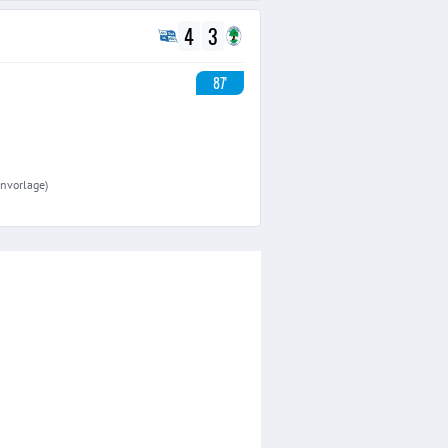
4
3
87'
onvorlage)