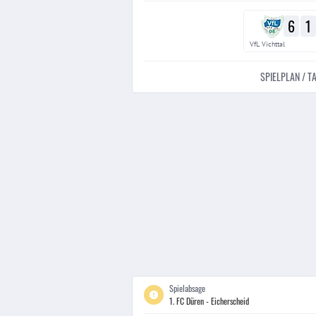
6
1
VfL Vichttal
SPIELPLAN / T
Spielabsage
1. FC Düren - Eicherscheid