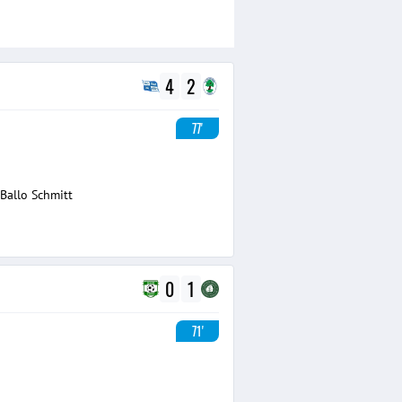
4
2
77'
allo Schmitt
0
1
71'