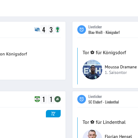
Liveticker
4
3
Blau-Weiß - Königsdorf
Tor ⚽️ für Königsdorf
von Königsdorf
Moussa Dramane B
1. Saisontor
Liveticker
1
1
SC Elsdorf - Lindenthal
72'
Tor ⚽️ für Lindenthal
Florian Hensel