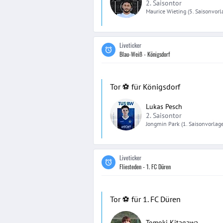
2. Saisontor
Maurice
Wieting
(5. Saisonvorl
Liveticker
Blau-Weiß - Königsdorf
Tor ⚽️ für Königsdorf
Lukas Pesch
2. Saisontor
Jongmin
Park
(1. Saisonvorlag
Liveticker
Fliesteden - 1. FC Düren
Tor ⚽️ für 1. FC Düren
Tomoki Kitagawa