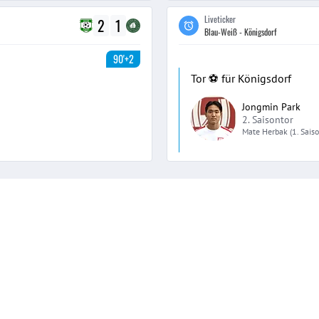
Liveticker
2
1
Blau-Weiß - Königsdorf
90'+2
Tor ⚽️ für Königsdorf
Jongmin Park
2. Saisontor
Mate
Herbak
(1. Sais