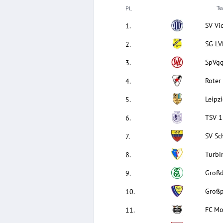
T
Pl.
SV Vic
1
.
SG LVB
2
.
SpVgg
3
.
Roter 
4
.
Leipzi
5
.
TSV 1
6
.
SV Sch
7
.
Turbi
8
.
Groß
9
.
Großp
10
.
FC Mo
11
.