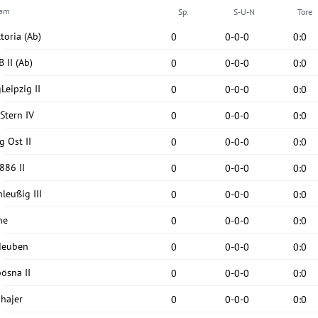
eam
Sp.
S-U-N
Tore
toria
(Ab)
0
0
-
0
-
0
0
:
0
 II
(Ab)
0
0
-
0
-
0
0
:
0
Leipzig II
0
0
-
0
-
0
0
:
0
Stern IV
0
0
-
0
-
0
0
:
0
g Ost II
0
0
-
0
-
0
0
:
0
886 II
0
0
-
0
-
0
0
:
0
leußig III
0
0
-
0
-
0
0
:
0
ne
0
0
-
0
-
0
0
:
0
deuben
0
0
-
0
-
0
0
:
0
ösna II
0
0
-
0
-
0
0
:
0
hajer
0
0
-
0
-
0
0
:
0