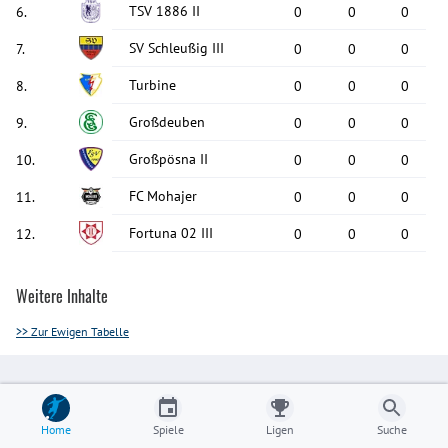
TSV 1886 II
6
.
0
0
0
SV Schleußig III
7
.
0
0
0
Turbine
8
.
0
0
0
Großdeuben
9
.
0
0
0
Großpösna II
10
.
0
0
0
FC Mohajer
11
.
0
0
0
Fortuna 02 III
12
.
0
0
0
Weitere Inhalte
>> Zur Ewigen Tabelle
Home
Spiele
Ligen
Suche