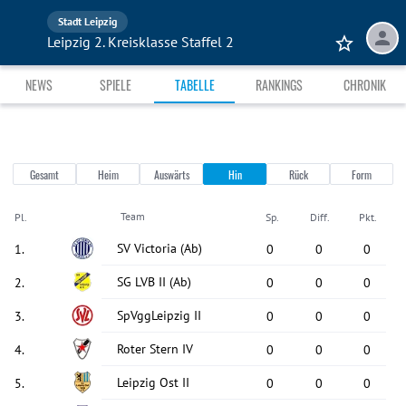
Stadt Leipzig
Leipzig 2. Kreisklasse Staffel 2
NEWS
SPIELE
TABELLE
RANKINGS
CHRONIK
Gesamt
Heim
Auswärts
Hin
Rück
Form
Team
Pl.
Sp.
Diff.
Pkt.
SV Victoria
(Ab)
1
.
0
0
0
SG LVB II
(Ab)
2
.
0
0
0
SpVggLeipzig II
3
.
0
0
0
Roter Stern IV
4
.
0
0
0
Leipzig Ost II
5
.
0
0
0