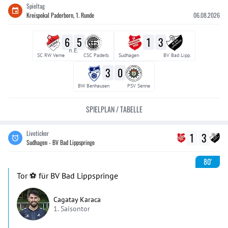
Spieltag
Kreispokal Paderborn, 1. Runde
06.08.2026
6
5
1
3
n.E.
SC RW Verne
CSC Paderb.
Sudhagen
BV Bad Lipp.
3
0
BW Benhausen
PSV Senne
SPIELPLAN / TABELLE
Liveticker
1
3
Sudhagen - BV Bad Lippspringe
80'
Tor ⚽️ für BV Bad Lippspringe
Cagatay Karaca
1. Saisontor