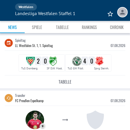
Westfalen
Landesliga Westfalen Staffel 1
NEWS
SPIELE
TABELLE
RANKINGS
CHRONIK
Spieltag
LL Westfalen St. 1, 1. Spieltag
07.08.2026
2
0
4
0
TuS Dornberg
SF DJK Mast.
TuS GW Pödi.
Spvg Steinh.
TABELLE
Transfer
FC Preußen Espelkamp
07.08.2026