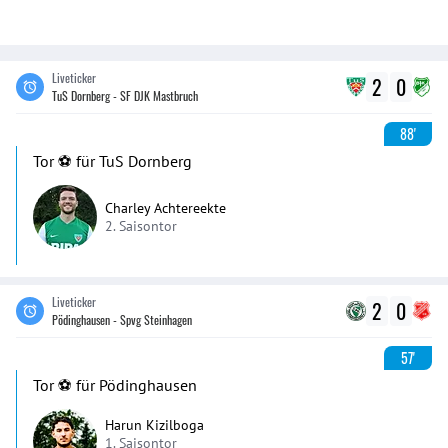
Liveticker
2
0
TuS Dornberg - SF DJK Mastbruch
88'
Tor ⚽️ für TuS Dornberg
Charley Achtereekte
2. Saisontor
Liveticker
2
0
Pödinghausen - Spvg Steinhagen
57'
Tor ⚽️ für Pödinghausen
Harun Kizilboga
1. Saisontor