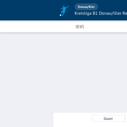
Donau/Iller
Kreisliga B1 Donau/Iller Re
NEWS
Gesamt