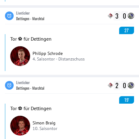
Liveticker
3
0
Dettingen - Marchtal
27'
Tor ⚽️ für Dettingen
Philipp Schrode
4. Saisontor -
Distanzschuss
Liveticker
2
0
Dettingen - Marchtal
19'
Tor ⚽️ für Dettingen
Simon Braig
10. Saisontor