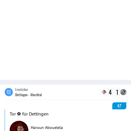
Liveticker
4
1
Dettingen - Marchtal
47'
Tor ⚽️ für Dettingen
Haroun Abouelela