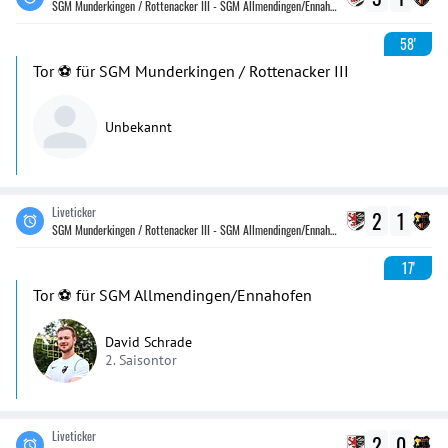
SGM Munderkingen / Rottenacker III - SGM Allmendingen/Ennahofen
58'
Tor ⚽️ für SGM Munderkingen / Rottenacker III
Unbekannt
Liveticker
2
1
SGM Munderkingen / Rottenacker III - SGM Allmendingen/Ennahofen
17'
Tor ⚽️ für SGM Allmendingen/Ennahofen
David Schrade
2. Saisontor
Liveticker
2
0