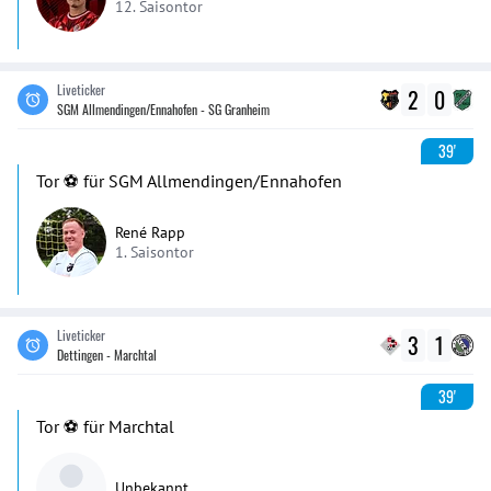
12. Saisontor
Liveticker
2
0
SGM Allmendingen/Ennahofen - SG Granheim
39'
Tor ⚽️ für SGM Allmendingen/Ennahofen
René Rapp
1. Saisontor
Liveticker
3
1
Dettingen - Marchtal
39'
Tor ⚽️ für Marchtal
Unbekannt