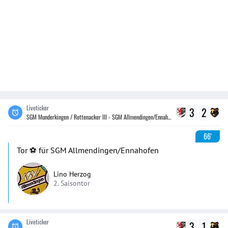
Liveticker
3
2
SGM Munderkingen / Rottenacker III - SGM Allmendingen/Ennahofen
66'
Tor ⚽️ für SGM Allmendingen/Ennahofen
Lino Herzog
2. Saisontor
Liveticker
3
1