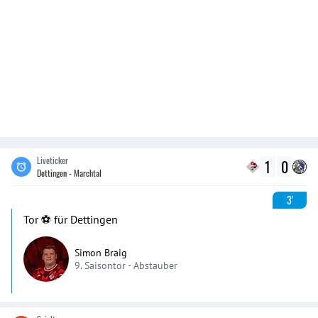
Liveticker
1
0
Dettingen - Marchtal
3'
Tor ⚽️ für Dettingen
Simon Braig
9. Saisontor -
Abstauber