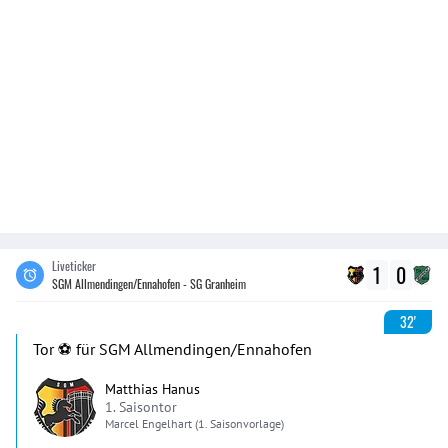
Liveticker
1
0
SGM Allmendingen/Ennahofen - SG Granheim
32'
Tor ⚽️ für SGM Allmendingen/Ennahofen
Matthias Hanus
1. Saisontor
Marcel
Engelhart
(1. Saisonvorlage)