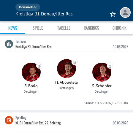
Donau/Iller
Kreisliga B1 Donau/Iller Res.
NEWS
SPIELE
TABELLE
RANKINGS
CHRONIK
Torjäger
Kreisliga B1 Donau/Iller Res.
10.06.2026
🥇
🥈
🥉
H. Abouelela
S. Braig
S. Schöpfer
Dettingen
Dettingen
Dettingen
Stand:
10.6.2026, 02:50
Uhr
Spieltag
KL B1 Donau/Iller Res, 22. Spieltag
06.06.2026