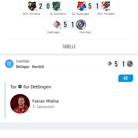
2
0
5
1
II
III
II
III
SGM Allmend.
SG Granheim
SG Suppingen
SGM Munderk.
5
1
II
II
Dettingen
Marchtal
TABELLE
Liveticker
5
1
Dettingen - Marchtal
48'
Tor ⚽️ für Dettingen
Fabian Miehle
3. Saisontor