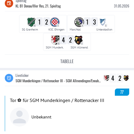
Spieltag
KL B1 Donau/Iller Res, 21. Spieltag
31.05.2026
1
2
1
3
III
II
II
II
SG Granheim
KSC Ehingen
Marchtal
Unterstadion
4
2
III
II
SGM Munderk.
SGM Allmend.
TABELLE
Liveticker
4
2
SGM Munderkingen / Rottenacker III - SGM Allmendingen/Ennahofen
77'
Tor ⚽️ für SGM Munderkingen / Rottenacker III
Unbekannt