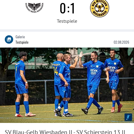
0
:
1
Testspiele
Galerie
Testspiele
02.08.2026
SV Blau-Gelb Wiesbaden II - SV Schierstein 13 II