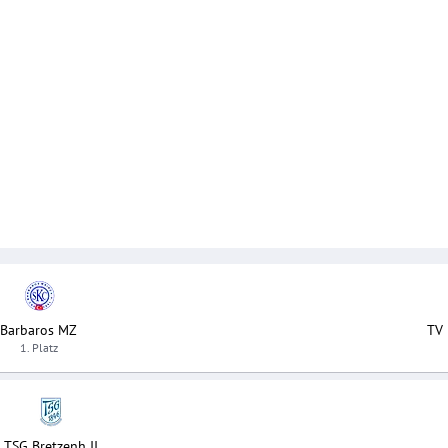
Barbaros MZ
TV 
1. Platz
TSG Bretzenh II