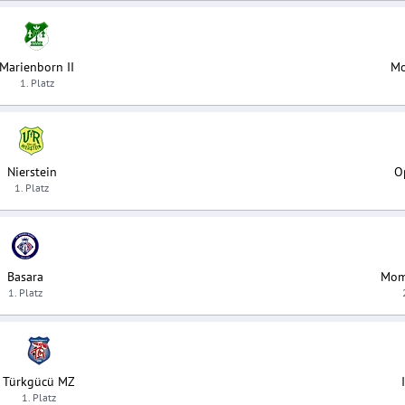
Marienborn II
M
1. Platz
Nierstein
O
1. Platz
Basara
Mom
1. Platz
Türkgücü MZ
1. Platz