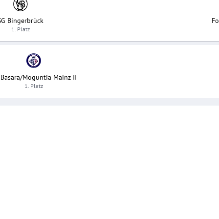
SG Bingerbrück
Fo
1. Platz
 Basara/Moguntia Mainz II
1. Platz