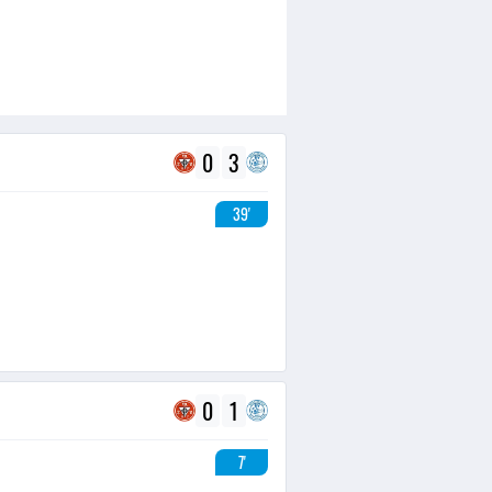
0
3
39'
0
1
7'