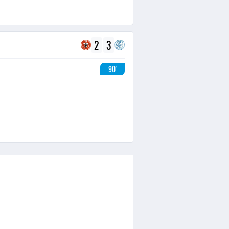
2
3
90'