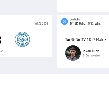
Liveticker
04.08.2026
TV 1817 Mainz - SV Kl.-Wint.
3
Tor ⚽️ für TV 1817 Mainz
le
Jovan Mitic
1. Saisontor