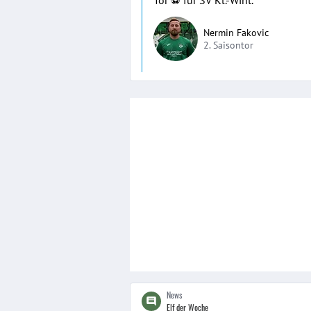
Tor ⚽️ für SV Kl.-Wint.
Nermin Fakovic
2. Saisontor
News
Elf der Woche