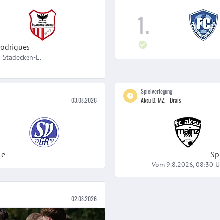
1
.
odrigues
h
Stadecken-E.
Spielverlegung
03.08.2026
Aksu D. MZ. - Drais
1
le
Sp
Vom 9.8.2026, 08:30 U
02.08.2026