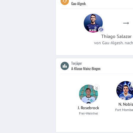
Gau-Algesh.
Thiago
Salazar
von
Gau-Algesh.
nac
Torjäger
A-Klasse Mainz-Bingen
🥈
N. Nobi
J. Rosebrock
Fort Momb
Frei-Weinhei