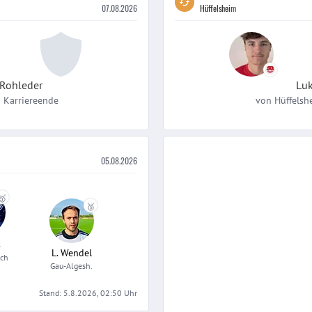
07.08.2026
Hüffelsheim
 Rohleder
Lu
h
Karriereende
von
Hüffelsh
05.08.2026
🥇
🥉
s
L. Wendel
ach
Gau-Algesh.
Stand:
5.8.2026, 02:50
Uhr