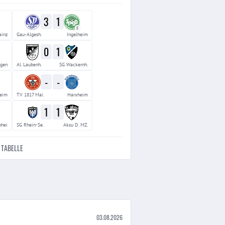
3
1
II
inz
Gau-Algesh.
Ingelheim
0
1
gen
Al. Laubenh.
SG Wackernh.
-
-
eim
TV 1817 Mai.
Harxheim
1
1
nhei
SG Rhein-Se.
Aksu D. MZ.
TABELLE
03.08.2026