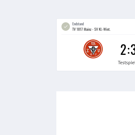
Endstand
TV 1817 Mainz - SV Kl.-Wint.
2
:
Testspie