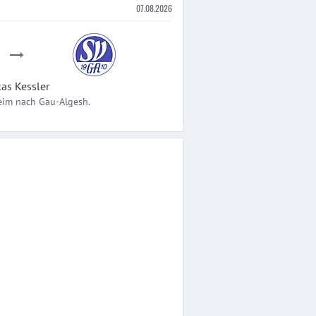
07.08.2026
kas
Kessler
eim
nach
Gau-Algesh.