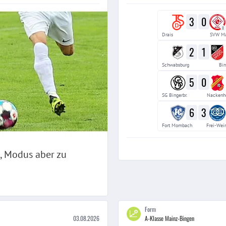
3
0
II
Drais
SVW Ma
2
1
Schwabsburg
Bin
5
0
SG Bingerbr.
Nackenh
6
3
Fort Mombach
Frei-Wei
t, Modus aber zu
Form
03.08.2026
A-Klasse Mainz-Bingen