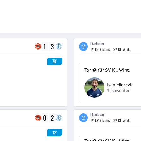
Liveticker
1
3
TV 1817 Mainz - SV Kl.-Wint.
78'
Tor ⚽️ für SV Kl.-Wint.
Ivan Miocevic
1. Saisontor
Liveticker
0
2
TV 1817 Mainz - SV Kl.-Wint.
12'