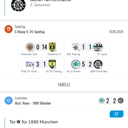
3. Saisontor
Spieltag
C-Klasse 4, 24. Spieltag
10.05.2026
0
14
1
1
II
III
IV
II
München Süd
Teutonia M.
DJK Pasing
SV Laim
3
1
5
2
II
II
II
II
Post SV Münc
SF 03 Pasing
Mu.Ir. Rover
1880 München
TABELLE
Liveticker
2
2
Mu.Ir. Rover - 1880 München
67'
Tor ⚽️ für 1880 München