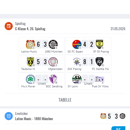
Spieltag
C-Klasse 4, 26. Spieltag
31.05.2026
6
3
4
2
II
II
II
II
Latino Munic
1880 München
SG FC Espan.
SF 03 Pasing
5
3
8
1
III
II
IV
III
Teutonia M.
Afghanistan
DJK Pasing
FC Hertha Mü
-
-
-
-
II
III
II
II
Urteil
Urteil
Mu.Ir. Rover
BSC Sendling
SV Laim
Post SV Münc
TABELLE
Liveticker
5
3
Latino Munic - 1880 München
84'