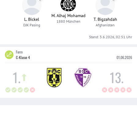
M. Alhaj Mohamad
L. Bickel
T. Bigzahdah
1880 München
DJK Pasing
Afghanistan
Stand:
3.6.2026, 02:51
Uhr
Form
C-Klasse 4
01.06.2026
1
.
13
.