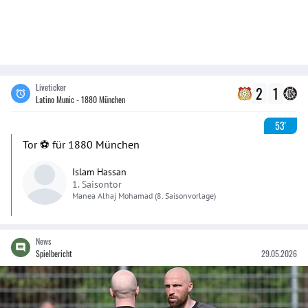
Liveticker
2
1
Latino Munic - 1880 München
53'
Tor ⚽️ für 1880 München
Islam Hassan
1. Saisontor
Manea
Alhaj Mohamad
(8. Saisonvorlage)
News
Spielbericht
29.05.2026