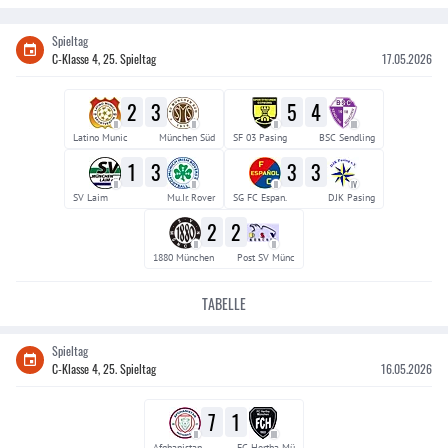
Spieltag
C-Klasse 4, 25. Spieltag
17.05.2026
2
3
5
4
II
II
II
III
Latino Munic
München Süd
SF 03 Pasing
BSC Sendling
1
3
3
3
II
II
II
IV
SV Laim
Mu.Ir. Rover
SG FC Espan.
DJK Pasing
2
2
II
II
1880 München
Post SV Münc
TABELLE
Spieltag
C-Klasse 4, 25. Spieltag
16.05.2026
7
1
II
III
Afghanistan
FC Hertha Mü