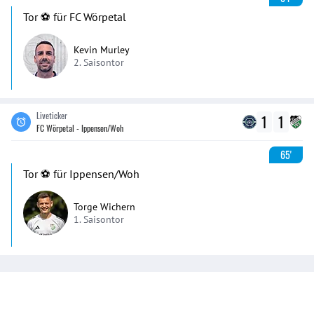
Tor ⚽️ für FC Wörpetal
Kevin Murley
2. Saisontor
Liveticker
1
1
FC Wörpetal - Ippensen/Woh
65'
Tor ⚽️ für Ippensen/Woh
Torge Wichern
1. Saisontor