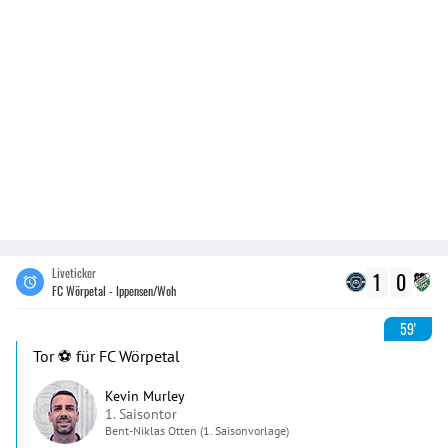
Liveticker
1
0
FC Wörpetal - Ippensen/Woh
59'
Tor ⚽️ für FC Wörpetal
Kevin Murley
1. Saisontor
Bent-Niklas
Otten
(1. Saisonvorlage)