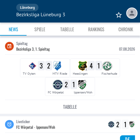
Lüneburg
Bezirksliga Lüneburg 3
NEWS
SPIELE
TABELLE
RANKINGS
CHRONIK
Spieltag
Bezirksliga 3, 1. Spieltag
07.08.2026
3
2
4
1
II
TV Oyten
MTV Riede
Heeslingen
Fischerhude
2
1
FC Wörpetal
Ippensen/Woh
TABELLE
Liveticker
2
1
FC Wörpetal - Ippensen/Woh
84'