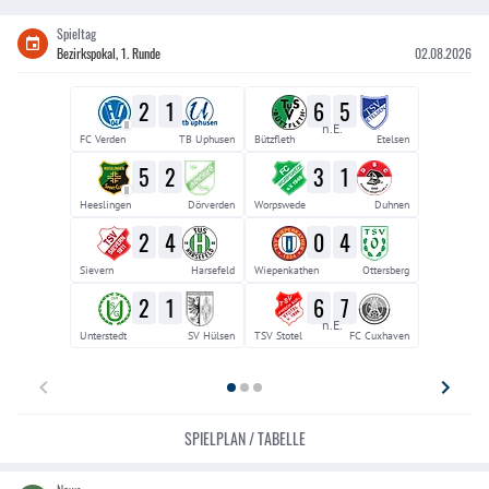
Spieltag
Bezirkspokal, 1. Runde
02.08.2026
2
1
6
5
II
n.E.
FC Verden
TB Uphusen
Bützfleth
Etelsen
5
2
3
1
II
Heeslingen
Dörverden
Worpswede
Duhnen
2
4
0
4
Sievern
Harsefeld
Wiepenkathen
Ottersberg
2
1
6
7
n.E.
Unterstedt
SV Hülsen
TSV Stotel
FC Cuxhaven
SPIELPLAN / TABELLE