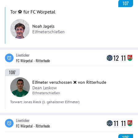
107'
Tor ⚽️ für FC Wörpetal
Noah Jagels
Elfmeterschießen
Liveticker
12
11
FC Wörpetal - Ritterhude
106'
Elfmeter verschossen ❌ von Ritterhude
Dean Leskow
Elfmeterschießen
Torwart:
Jonas
Rieck
(1. gehaltener Elfmeter)
Liveticker
11
11
FC Wörpetal - Ritterhude
105'