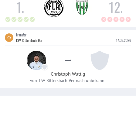
1
.
12
.
Transfer
TSV Rittersbach 9er
17.05.2026
Christoph
Wuttig
von
TSV Rittersbach 9er
nach
unbekannt