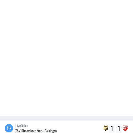
Liveticker
1
1
TSV Rittersbach 9er - Polsingen