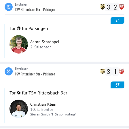
Liveticker
3
2
TSV Rittersbach 9er - Polsingen
77'
Tor ⚽️ für Polsingen
Aaron Schröppel
2. Saisontor
Liveticker
3
1
TSV Rittersbach 9er - Polsingen
67'
Tor ⚽️ für TSV Rittersbach 9er
Christian Klein
10. Saisontor
Steven
Smith
(1. Saisonvorlage)