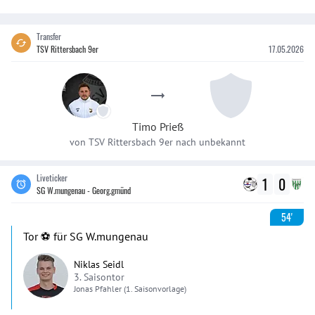
Transfer
TSV Rittersbach 9er
17.05.2026
Timo
Prieß
von
TSV Rittersbach 9er
nach
unbekannt
Liveticker
1
0
SG W.mungenau - Georg.gmünd
54'
Tor ⚽️ für SG W.mungenau
Niklas Seidl
3. Saisontor
Jonas
Pfahler
(1. Saisonvorlage)