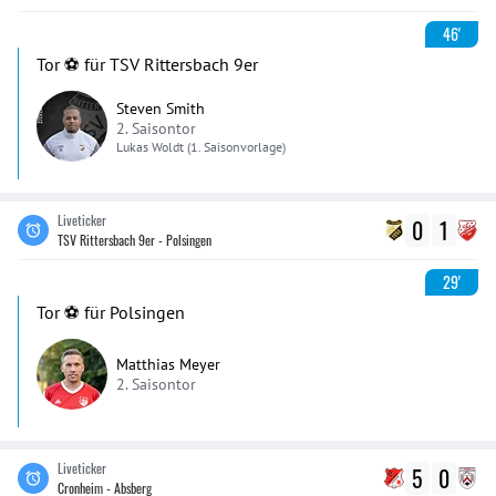
46'
Tor ⚽️ für TSV Rittersbach 9er
Steven Smith
2. Saisontor
Lukas
Woldt
(1. Saisonvorlage)
Liveticker
0
1
TSV Rittersbach 9er - Polsingen
29'
Tor ⚽️ für Polsingen
Matthias Meyer
2. Saisontor
Liveticker
5
0
Cronheim - Absberg