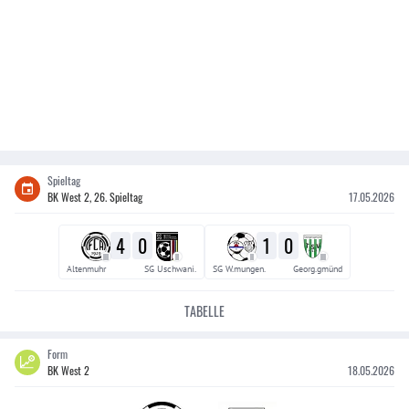
Spieltag
BK West 2, 26. Spieltag
17.05.2026
4
0
1
0
III
II
II
III
Altenmuhr
SG Uschwani.
SG W.mungen.
Georg.gmünd
TABELLE
Form
BK West 2
18.05.2026