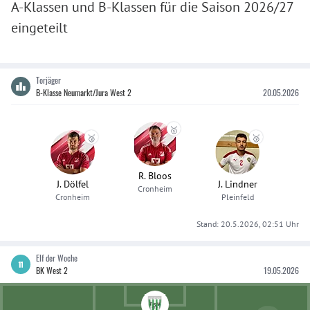
A-Klassen und B-Klassen für die Saison 2026/27
eingeteilt
Torjäger
B-Klasse Neumarkt/Jura West 2
20.05.2026
🥇
🥈
🥉
R. Bloos
J. Dölfel
J. Lindner
Cronheim
Cronheim
Pleinfeld
Stand:
20.5.2026, 02:51
Uhr
Elf der Woche
BK West 2
19.05.2026