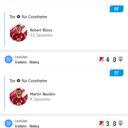
68'
Tor ⚽️ für Cronheim
Robert Bloos
33. Saisontor
Liveticker
4
0
Cronheim - Absberg
55'
Tor ⚽️ für Cronheim
Martin Reulein
4. Saisontor
Liveticker
3
0
Cronheim - Absberg