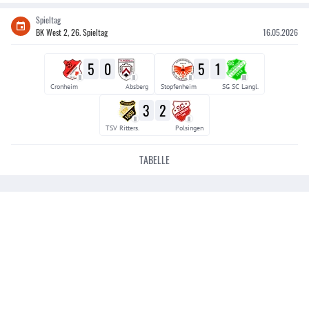
Spieltag
BK West 2, 26. Spieltag
16.05.2026
5
0
5
1
II
II
II
III
Cronheim
Absberg
Stopfenheim
SG SC Langl.
3
2
II
II
TSV Ritters.
Polsingen
TABELLE