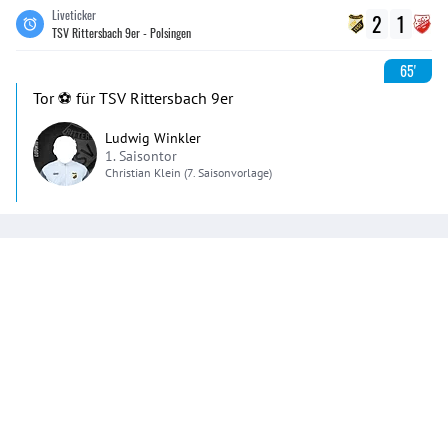
Liveticker
2
1
TSV Rittersbach 9er - Polsingen
65'
Tor ⚽️ für TSV Rittersbach 9er
Ludwig Winkler
1. Saisontor
Christian
Klein
(7. Saisonvorlage)