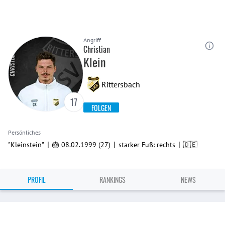
Angriff
Christian
Klein
Rittersbach
17
FOLGEN
Persönliches
|
|
|
"Kleinstein"
🎂 08.02.1999 (27)
starker Fuß: rechts
🇩🇪
PROFIL
RANKINGS
NEWS