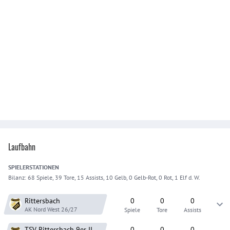
Laufbahn
SPIELER
STATIONEN
Bilanz:
68 Spiele, 39 Tore, 15 Assists, 10 Gelb, 0 Gelb-Rot, 0 Rot, 1 Elf d. W.
Rittersbach
0
0
0
AK Nord West
26/27
Spiele
Tore
Assists
TSV Rittersbach 9er
II
0
0
0