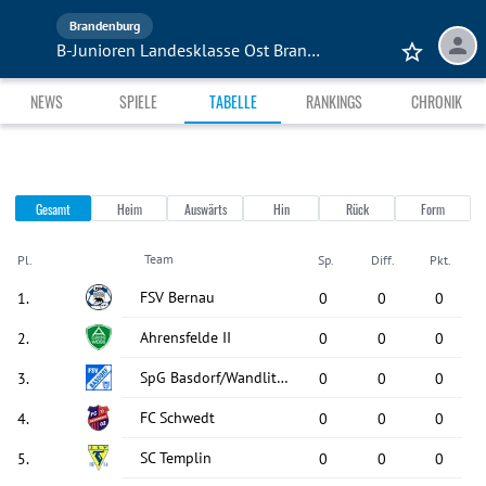
Brandenburg
B-Junioren Landesklasse Ost Brandenburg
NEWS
SPIELE
TABELLE
RANKINGS
CHRONIK
Gesamt
Heim
Auswärts
Hin
Rück
Form
Team
Pl.
Sp.
Diff.
Pkt.
FSV Bernau
1
.
0
0
0
Ahrensfelde II
2
.
0
0
0
SpG Basdorf/Wandlitz/Klosterfelde
3
.
0
0
0
FC Schwedt
4
.
0
0
0
SC Templin
5
.
0
0
0