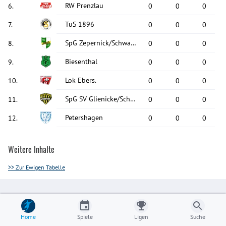
RW Prenzlau
6
.
0
0
0
TuS 1896
7
.
0
0
0
SpG Zepernick/Schwanebeck
8
.
0
0
0
Biesenthal
9
.
0
0
0
Lok Ebers.
10
.
0
0
0
SpG SV Glienicke/Schildow/BSC Glienicke
11
.
0
0
0
Petershagen
12
.
0
0
0
Weitere Inhalte
>> Zur Ewigen Tabelle
Home
Spiele
Ligen
Suche