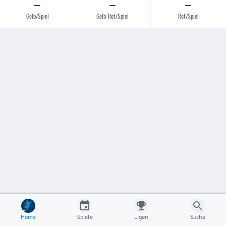
–
–
–
Gelb/Spiel
Gelb-Rot/Spiel
Rot/Spiel
Home
Spiele
Ligen
Suche