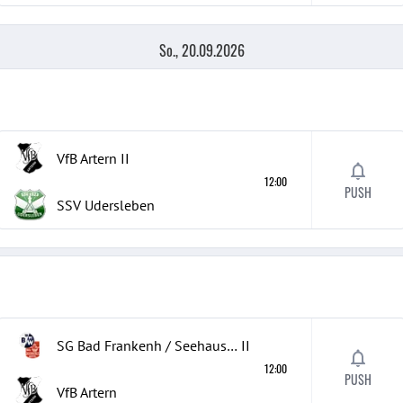
So., 20.09.2026
VfB Artern
II
12:00
PUSH
SSV Udersleben
SG Bad Frankenh / Seehausen Ky
II
12:00
PUSH
VfB Artern