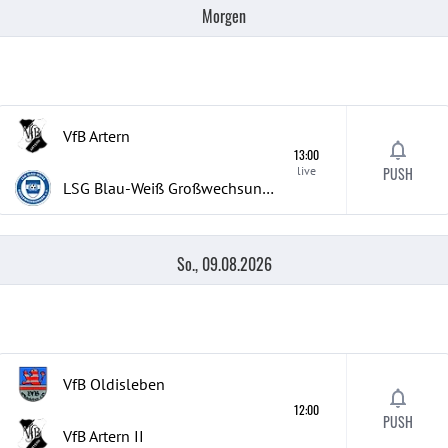
Morgen
VfB Artern
13:00
live
PUSH
LSG Blau-Weiß Großwechsungen
So., 09.08.2026
VfB Oldisleben
12:00
PUSH
VfB Artern
II