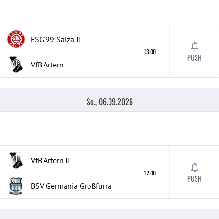
FSG'99 Salza
II
13:00
PUSH
VfB Artern
So., 06.09.2026
VfB Artern
II
12:00
PUSH
BSV Germania Großfurra