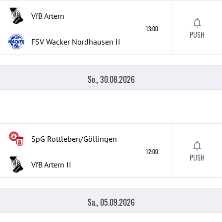
VfB Artern
13:00
PUSH
FSV Wacker Nordhausen
II
So., 30.08.2026
SpG Rottleben/Göllingen
12:00
PUSH
VfB Artern
II
Sa., 05.09.2026