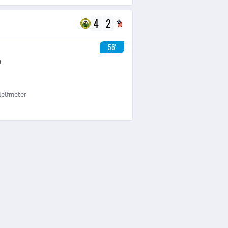
4
2
56'
h
lelfmeter