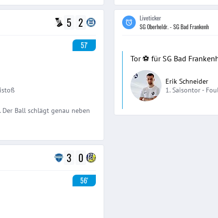
Liveticker
5
2
SG Oberheldr. - SG Bad Frankenh
57'
Tor ⚽️ für SG Bad Franken
Erik Schneider
istoß
1. Saisontor -
Fou
. Der Ball schlägt genau neben
3
0
56'