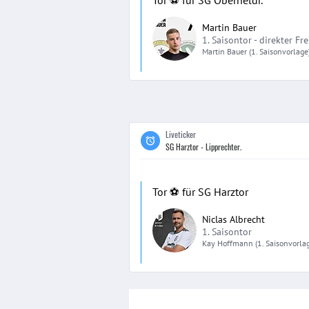
Tor ⚽️ für SG Oberheldr.
Martin Bauer
1. Saisontor -
direkter Fre
Martin
Bauer
(1. Saisonvorlage
Liveticker
SG Harztor - Lipprechter.
Tor ⚽️ für SG Harztor
Niclas Albrecht
1. Saisontor
Kay
Hoffmann
(1. Saisonvorla