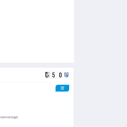
5
0
70'
aisonvorlage)