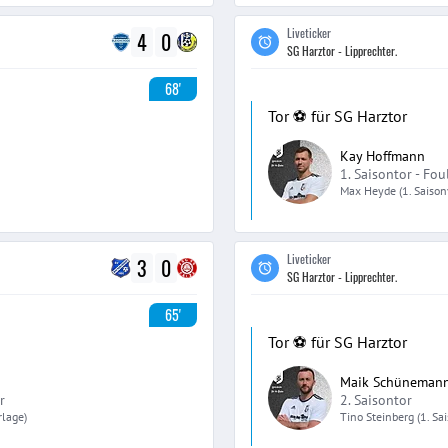
Liveticker
4
0
SG Harztor - Lipprechter.
68'
Tor ⚽️ für SG Harztor
Kay Hoffmann
1. Saisontor -
Fou
Max
Heyde
(1. Saiso
Liveticker
3
0
SG Harztor - Lipprechter.
65'
Tor ⚽️ für SG Harztor
Maik Schüneman
r
2. Saisontor
rlage)
Tino
Steinberg
(1. Sa