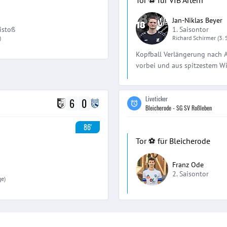
Tor ⚽️ für VfB Artern
Jan-Niklas Beyer
istoß
1. Saisontor
)
Richard
Schirmer
(3.
Kopfball Verlängerung nach A
vorbei und aus spitzestem Win
Liveticker
6
0
Bleicherode - SG SV Roßleben
86'
Tor ⚽️ für Bleicherode
Franz Ode
2. Saisontor
ge)