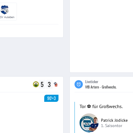
SV Auleben
Liveticker
5
3
VfB Artern - Großwechs.
90'+3
Tor ⚽️ für Großwechs.
Patrick Jödicke
1. Saisontor