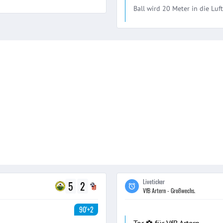
Ball wird 20 Meter in die Luf
Liveticker
5
2
VfB Artern - Großwechs.
90'+2