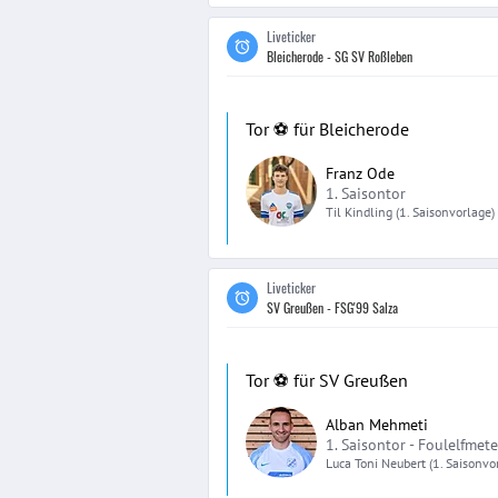
Liveticker
Bleicherode - SG SV Roßleben
Tor ⚽️ für Bleicherode
Franz Ode
1. Saisontor
Til
Kindling
(1. Saisonvorlage)
Liveticker
SV Greußen - FSG'99 Salza
Tor ⚽️ für SV Greußen
Alban Mehmeti
1. Saisontor -
Foulelfmete
Luca Toni
Neubert
(1. Saisonvo