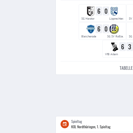
6
0
SG Harztor
Lipprechter.
SV
6
0
Bleicherode
SG SV Roßle.
SG 
6
3
VfB Artern
TABELLE
Spieltag
KOL Nordthüringen, 1. Spieltag