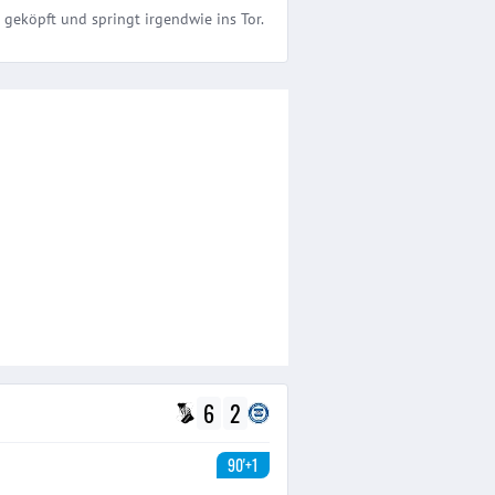
t geköpft und springt irgendwie ins Tor.
6
2
90'+1