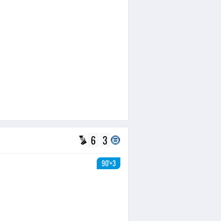
6
3
90'+3