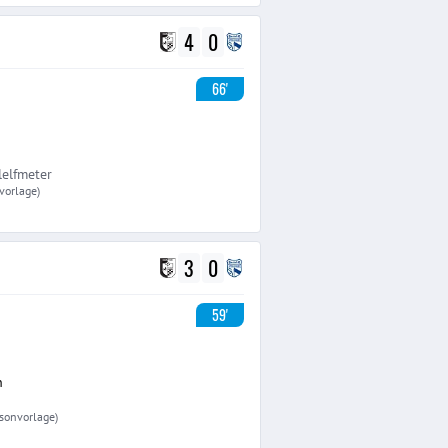
4
0
66'
lelfmeter
nvorlage)
3
0
59'
n
isonvorlage)