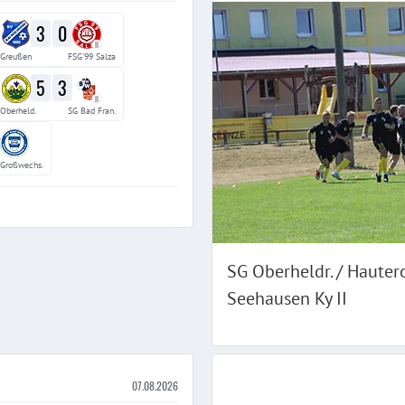
3
0
II
 Greußen
FSG'99 Salza
5
3
II
Oberheld.
SG Bad Fran.
Großwechs.
SG Oberheldr. / Hauter
Seehausen Ky II
07.08.2026