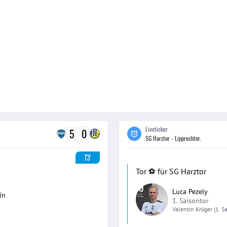
Liveticker
5
0
SG Harztor - Lipprechter.
73'
Tor ⚽️ für SG Harztor
Luca Pezely
in
1. Saisontor
Valentin
Krüger
(1. S