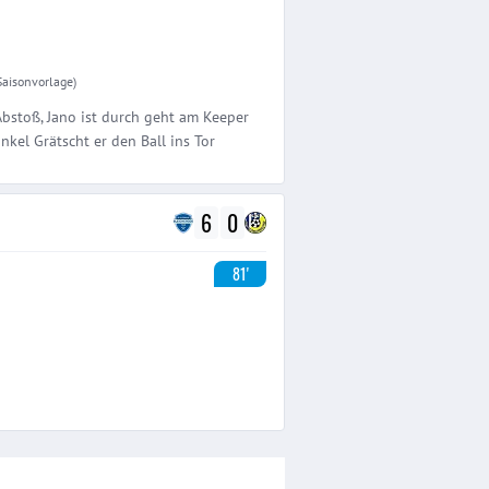
 Saisonvorlage)
bstoß, Jano ist durch geht am Keeper
kel Grätscht er den Ball ins Tor
6
0
81'