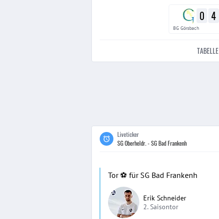
0
4
BG Görsbach
TABELLE
Liveticker
SG Oberheldr. - SG Bad Frankenh
Tor ⚽️ für SG Bad Frankenh
Erik Schneider
2. Saisontor