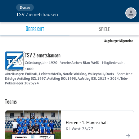
Donau
TSV Ziemetshausen
ÜBERSICHT
SPIELE
TSV Ziemetshausen
Gründungsjahr
1920
·
Vereinsfarben
Blau-Weiß
·
Mitgliederzahl
1000
Abteilungen
Fußball, Leichtathletik, Nordic Walking, Volleyball, Darts
·
Sportliche
Erfolge
Aufstieg BZL 1997, Aufstieg BOL1998, Aufstieg BZL 2013 + 2024, Toto-
Pokalsieger 2023/24
Teams
Herren - 1. Mannschaft
KL West 26/27