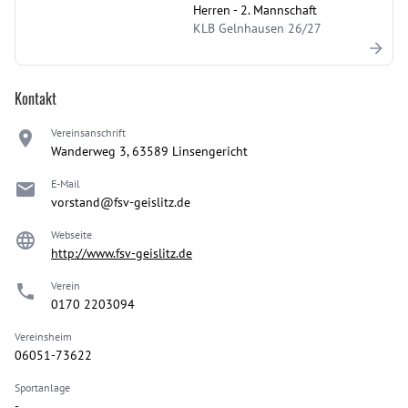
Herren - 2. Mannschaft
KLB Gelnhausen 26/27
Kontakt
Vereinsanschrift
Wanderweg 3, 63589 Linsengericht
E-Mail
vorstand@fsv-geislitz.de
Webseite
http://www.fsv-geislitz.de
Verein
0170 2203094
Vereinsheim
06051-73622
Sportanlage
-